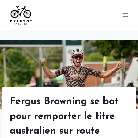
Skip
to
content
Fergus Browning se bat
pour remporter le titre
australien sur route