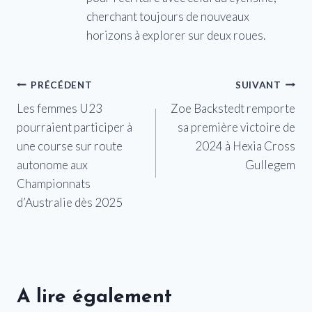
cherchant toujours de nouveaux
horizons à explorer sur deux roues.
Navigation
PRÉCÉDENT
SUIVANT
Les femmes U23
Zoe Backstedt remporte
de
pourraient participer à
sa première victoire de
l’article
une course sur route
2024 à Hexia Cross
autonome aux
Gullegem
Championnats
d’Australie dès 2025
A lire également