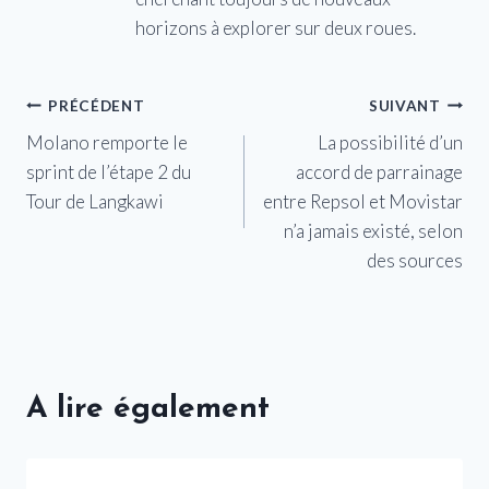
horizons à explorer sur deux roues.
Navigation
PRÉCÉDENT
SUIVANT
Molano remporte le
La possibilité d’un
de
sprint de l’étape 2 du
accord de parrainage
l’article
Tour de Langkawi
entre Repsol et Movistar
n’a jamais existé, selon
des sources
A lire également