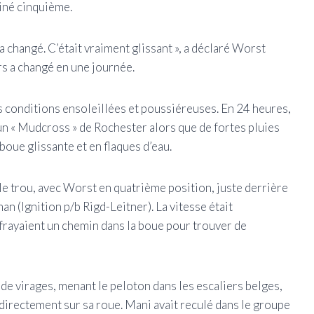
iné cinquième.
 a changé. C’était vraiment glissant », a déclaré Worst
rs a changé en une journée.
 conditions ensoleillées et poussiéreuses. En 24 heures,
n « Mudcross » de Rochester alors que de fortes pluies
boue glissante et en flaques d’eau.
le trou, avec Worst en quatrième position, juste derrière
 (Ignition p/b Rigd-Leitner). La vitesse était
 frayaient un chemin dans la boue pour trouver de
 de virages, menant le peloton dans les escaliers belges,
directement sur sa roue. Mani avait reculé dans le groupe