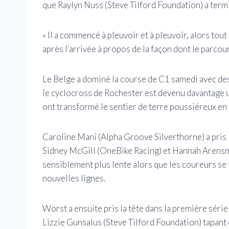
que Raylyn Nuss (Steve Tilford Foundation) a term
« Il a commencé à pleuvoir et à pleuvoir, alors tout
après l’arrivée à propos de la façon dont le parcou
Le Belge a dominé la course de C1 samedi avec des
le cyclocross de Rochester est devenu davantage u
ont transformé le sentier de terre poussiéreux en 
Caroline Mani (Alpha Groove Silverthorne) a pris 
Sidney McGill (OneBike Racing) et Hannah Arensman
sensiblement plus lente alors que les coureurs se
nouvelles lignes.
Worst a ensuite pris la tête dans la première série
Lizzie Gunsalus (Steve Tilford Foundation) tapant 