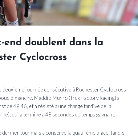
k-end doublent dans la
ter Cyclocross
e deuxième journée consécutive à Rochester Cyclocross
la boue dimanche. Maddie Munro (Trek Factory Racing) a
 de 49:46, et a résisté à une charge tardive de la
rne), qui a terminé à 48 secondes du temps gagnant.
 dernier tour mais a conservé la quatrième place, tandis