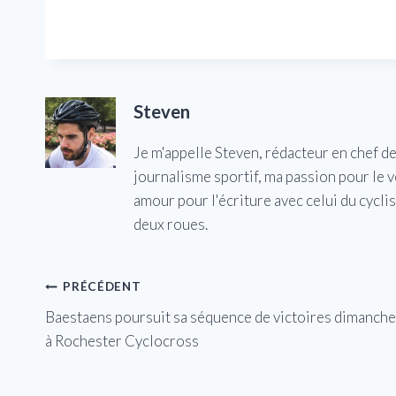
Steven
Je m'appelle Steven, rédacteur en chef d
journalisme sportif, ma passion pour le 
amour pour l'écriture avec celui du cycl
deux roues.
Navigation
PRÉCÉDENT
Baestaens poursuit sa séquence de victoires dimanche
de
à Rochester Cyclocross
l’article