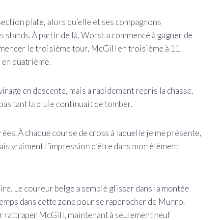
ection plate, alors qu’elle et ses compagnons
s stands. À partir de là, Worst a commencé à gagner de
encer le troisième tour, McGill en troisième à 11
 en quatrième.
irage en descente, mais a rapidement repris la chasse.
pas tant la pluie continuait de tomber.
rées. À chaque course de cross à laquelle je me présente,
’avais vraiment l’impression d’être dans mon élément
faire. Le coureur belge a semblé glisser dans la montée
 temps dans cette zone pour se rapprocher de Munro.
 rattraper McGill, maintenant à seulement neuf