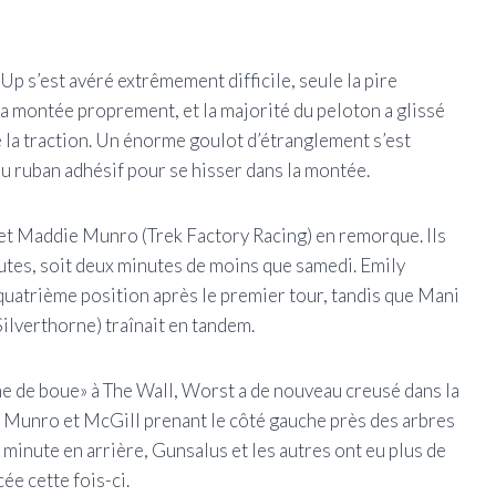
Up s’est avéré extrêmement difficile, seule la pire
la montée proprement, et la majorité du peloton a glissé
de la traction. Un énorme goulot d’étranglement s’est
u ruban adhésif pour se hisser dans la montée.
et Maddie Munro (Trek Factory Racing) en remorque. Ils
nutes, soit deux minutes de moins que samedi. Emily
uatrième position après le premier tour, tandis que Mani
lverthorne) traînait en tandem.
ne de boue» à The Wall, Worst a de nouveau creusé dans la
t, Munro et McGill prenant le côté gauche près des arbres
 minute en arrière, Gunsalus et les autres ont eu plus de
ée cette fois-ci.