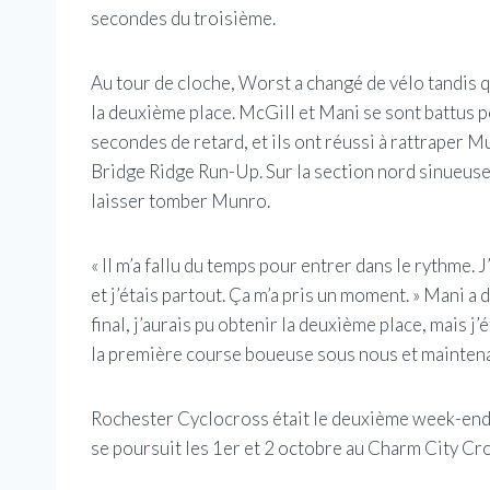
secondes du troisième.
Au tour de cloche, Worst a changé de vélo tandis 
la deuxième place. McGill et Mani se sont battus p
secondes de retard, et ils ont réussi à rattraper M
Bridge Ridge Run-Up. Sur la section nord sinueuse
laisser tomber Munro.
« Il m’a fallu du temps pour entrer dans le rythme. J
et j’étais partout. Ça m’a pris un moment. » Mani 
final, j’aurais pu obtenir la deuxième place, mais j’é
la première course boueuse sous nous et maintenant
Rochester Cyclocross était le deuxième week-end 
se poursuit les 1er et 2 octobre au Charm City Cr