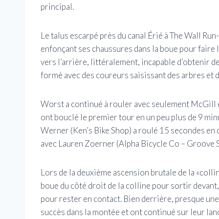
principal.
Le talus escarpé près du canal Érié à The Wall Run-
enfonçant ses chaussures dans la boue pour faire 
vers l’arrière, littéralement, incapable d’obtenir 
formé avec des coureurs saisissant des arbres et d
Worst a continué à rouler avec seulement McGill 
ont bouclé le premier tour en un peu plus de 9 mi
Werner (Ken’s Bike Shop) a roulé 15 secondes en q
avec Lauren Zoerner (Alpha Bicycle Co – Groove Si
Lors de la deuxième ascension brutale de la «colli
boue du côté droit de la colline pour sortir devan
pour rester en contact. Bien derrière, presque une
succès dans la montée et ont continué sur leur lanc