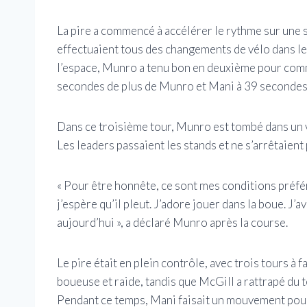
La pire a commencé à accélérer le rythme sur une s
effectuaient tous des changements de vélo dans le
l’espace, Munro a tenu bon en deuxième pour comm
secondes de plus de Munro et Mani à 39 secondes
Dans ce troisième tour, Munro est tombé dans un v
Les leaders passaient les stands et ne s’arrêtaient 
« Pour être honnête, ce sont mes conditions préfé
j’espère qu’il pleut. J’adore jouer dans la boue. J
aujourd’hui », a déclaré Munro après la course.
Le pire était en plein contrôle, avec trois tours à 
boueuse et raide, tandis que McGill a rattrapé du
Pendant ce temps, Mani faisait un mouvement pour