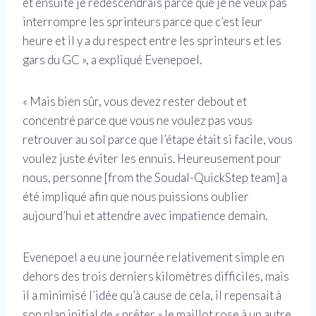
et ensuite je redescendrais parce que je ne veux pas
interrompre les sprinteurs parce que c’est leur
heure et il y a du respect entre les sprinteurs et les
gars du GC », a expliqué Evenepoel.
« Mais bien sûr, vous devez rester debout et
concentré parce que vous ne voulez pas vous
retrouver au sol parce que l’étape était si facile, vous
voulez juste éviter les ennuis. Heureusement pour
nous, personne [from the Soudal-QuickStep team] a
été impliqué afin que nous puissions oublier
aujourd’hui et attendre avec impatience demain.
Evenepoel a eu une journée relativement simple en
dehors des trois derniers kilomètres difficiles, mais
il a minimisé l’idée qu’à cause de cela, il repensait à
son plan initial de « prêter » le maillot rose à un autre