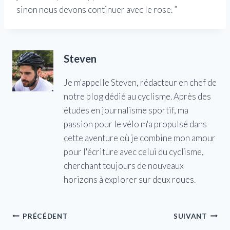
sinon nous devons continuer avec le rose. ”
Steven
Je m'appelle Steven, rédacteur en chef de
notre blog dédié au cyclisme. Après des
études en journalisme sportif, ma
passion pour le vélo m'a propulsé dans
cette aventure où je combine mon amour
pour l'écriture avec celui du cyclisme,
cherchant toujours de nouveaux
horizons à explorer sur deux roues.
Navigation
PRÉCÉDENT
SUIVANT