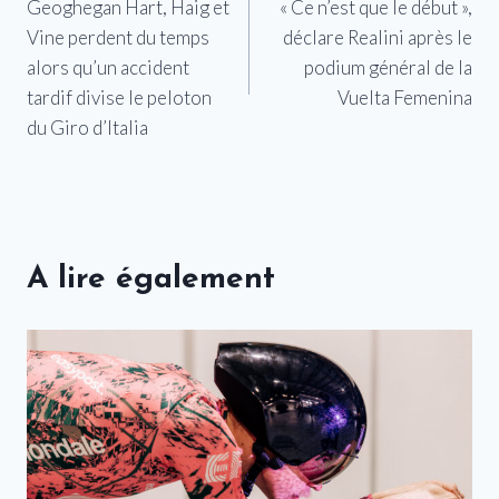
Geoghegan Hart, Haig et
« Ce n’est que le début »,
de
Vine perdent du temps
déclare Realini après le
l’article
alors qu’un accident
podium général de la
tardif divise le peloton
Vuelta Femenina
du Giro d’Italia
A lire également