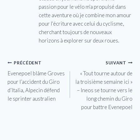
passion pour le vélo m'a propulsé dans
cette aventure où je combine mon amour
pour l'écriture avec celui du cyclisme,
cherchant toujours de nouveaux
horizons à explorer sur deux roues.
Navigation
PRÉCÉDENT
SUIVANT
Evenepoel blâme Groves
« Tout tourne autour de
de
pour l’accident du Giro
la troisième semaine ici »
l’article
d’Italia, Alpecin défend
– Ineos se tourne vers le
le sprinter australien
long chemin du Giro
pour battre Evenepoel