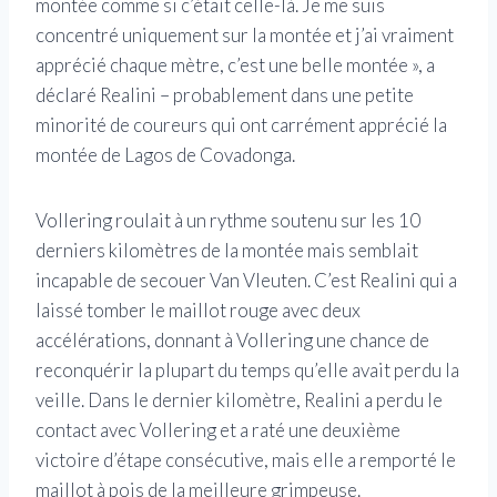
montée comme si c’était celle-là. Je me suis
concentré uniquement sur la montée et j’ai vraiment
apprécié chaque mètre, c’est une belle montée », a
déclaré Realini – probablement dans une petite
minorité de coureurs qui ont carrément apprécié la
montée de Lagos de Covadonga.
Vollering roulait à un rythme soutenu sur les 10
derniers kilomètres de la montée mais semblait
incapable de secouer Van Vleuten. C’est Realini qui a
laissé tomber le maillot rouge avec deux
accélérations, donnant à Vollering une chance de
reconquérir la plupart du temps qu’elle avait perdu la
veille. Dans le dernier kilomètre, Realini a perdu le
contact avec Vollering et a raté une deuxième
victoire d’étape consécutive, mais elle a remporté le
maillot à pois de la meilleure grimpeuse.