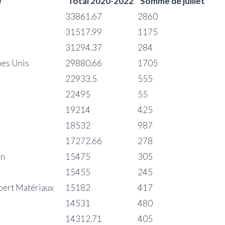
e
Total 2020-2022
Somme de juillet
33861.67
2860
31517.99
1175
31294.37
284
bes Unis
29880.66
1705
22933.5
555
22495
55
19214
425
18532
987
17272.66
278
an
15475
305
15455
245
ert Matériaux
15182
417
14531
480
14312.71
405