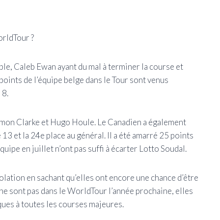
rldTour ?
le, Caleb Ewan ayant du mal à terminer la course et
points de l’équipe belge dans le Tour sont venus
 8.
imon Clarke et Hugo Houle. Le Canadien a également
 13 et la 24e place au général. Il a été amarré 25 points
quipe en juillet n’ont pas suffi à écarter Lotto Soudal.
lation en sachant qu’elles ont encore une chance d’être
ne sont pas dans le WorldTour l’année prochaine, elles
ues à toutes les courses majeures.