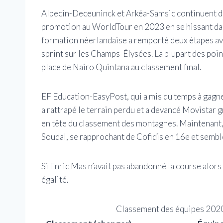
Alpecin-Deceuninck et Arkéa-Samsic continuent d’ê
promotion au WorldTour en 2023 en se hissant dans
formation néerlandaise a remporté deux étapes ave
sprint sur les Champs-Élysées. La plupart des poin
place de Nairo Quintana au classement final.
EF Education-EasyPost, qui a mis du temps à gagne
a rattrapé le terrain perdu et a devancé Movistar 
en tête du classement des montagnes. Maintenant, 
Soudal, se rapprochant de Cofidis en 16e et sembl
Si Enric Mas n’avait pas abandonné la course alors 
égalité.
Classement des équipes 2020