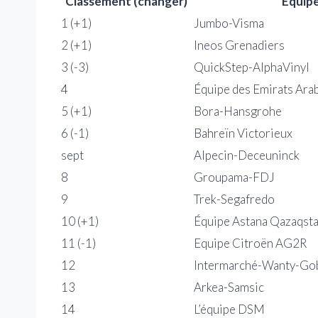
Classement (changer)
Équip
1 (+1)
Jumbo-Visma
2 (+1)
Ineos Grenadiers
3 (-3)
QuickStep-AlphaVinyl
4
Équipe des Emirats Ara
5 (+1)
Bora-Hansgrohe
6 (-1)
Bahreïn Victorieux
sept
Alpecin-Deceuninck
8
Groupama-FDJ
9
Trek-Segafredo
10 (+1)
Équipe Astana Qazaqst
11 (-1)
Equipe Citroën AG2R
12
Intermarché-Wanty-Gob
13
Arkea-Samsic
14
L’équipe DSM