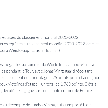
nières équipes du classement mondial 2020-2022 avec les
Laura Weislo/application Flourish)
ndes inégalités au sommet du WorldTour. Jumbo-Visma a
bles pendant le Tour, avec Jonas Vingegaard récoltant
 le classement de la montagne, 25 points pour chaque jour
eux victoires d’étape – un total de 1 760 points. C’était
, deuxième – gagné sur l’ensemble du Tour de France.
uté au décompte de Jumbo-Visma, qui a remporté trois