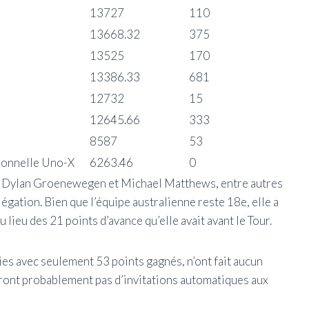
13727
110
13668.32
375
13525
170
13386.33
681
12732
15
12645.66
333
8587
53
sionnelle Uno-X
6263.46
0
de Dylan Groenewegen et Michael Matthews, entre autres
légation. Bien que l’équipe australienne reste 18e, elle a
lieu des 21 points d’avance qu’elle avait avant le Tour.
ies avec seulement 53 points gagnés, n’ont fait aucun
ront probablement pas d’invitations automatiques aux