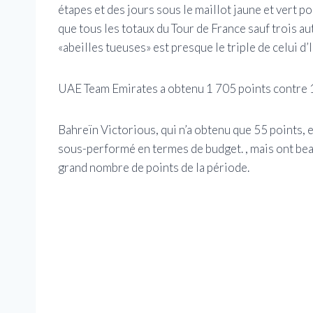
étapes et des jours sous le maillot jaune et vert p
que tous les totaux du Tour de France sauf trois aut
«abeilles tueuses» est presque le triple de celui d
UAE Team Emirates a obtenu 1 705 points contre 
Bahreïn Victorious, qui n’a obtenu que 55 points, 
sous-performé en termes de budget. , mais ont be
grand nombre de points de la période.