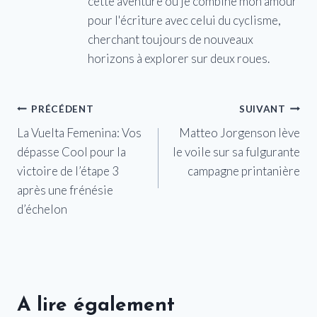
cette aventure où je combine mon amour
pour l'écriture avec celui du cyclisme,
cherchant toujours de nouveaux
horizons à explorer sur deux roues.
Navigation
PRÉCÉDENT
SUIVANT
La Vuelta Femenina: Vos
Matteo Jorgenson lève
de
dépasse Cool pour la
le voile sur sa fulgurante
l’article
victoire de l’étape 3
campagne printanière
après une frénésie
d’échelon
A lire également