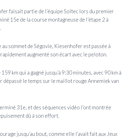
er faisait partie de l’équipe Soltec lors du premier
miné 15e de la course montagneuse de l’étape 2 à
.
vée au sommet de Ségovie, Kiesenhofer est passée à
 a rapidement augmenté son écart avec le peloton.
 159 km qui a gagné jusqu’à 9:30 minutes, avec 90 km à
voir dépassé le temps sur le maillot rouge Annemiek van
a terminé 31e, et des séquences vidéo l’ont montrée
 épuisement dû à son effort.
courage jusqu’au bout, comme elle l’avait fait aux Jeux