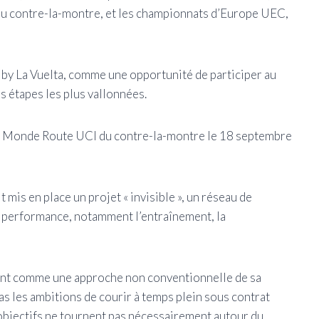
 du contre-la-montre, et les championnats d’Europe UEC,
e by La Vuelta, comme une opportunité de participer au
s étapes les plus vallonnées.
du Monde Route UCI du contre-la-montre le 18 septembre
 mis en place un projet « invisible », un réseau de
a performance, notamment l’entraînement, la
rent comme une approche non conventionnelle de sa
pas les ambitions de courir à temps plein sous contrat
objectifs ne tournent pas nécessairement autour du