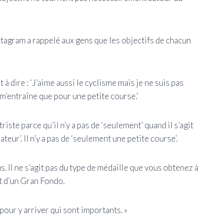
stagram a rappelé aux gens que les objectifs de chacun
 dire : ‘J’aime aussi le cyclisme mais je ne suis pas
 m’entraîne que pour une petite course.’
iste parce qu’il n’y a pas de ‘seulement’ quand il s’agit
ateur’. Il n’y a pas de ‘seulement une petite course’.
us. Il ne s’agit pas du type de médaille que vous obtenez à
it d’un Gran Fondo.
our y arriver qui sont importants. »