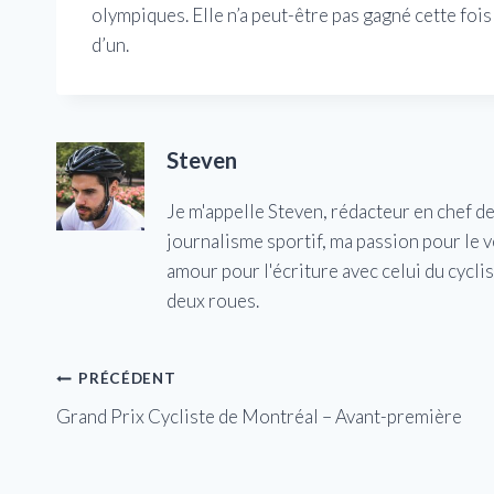
olympiques. Elle n’a peut-être pas gagné cette fois
d’un.
Steven
Je m'appelle Steven, rédacteur en chef d
journalisme sportif, ma passion pour le 
amour pour l'écriture avec celui du cycl
deux roues.
Navigation
PRÉCÉDENT
Grand Prix Cycliste de Montréal – Avant-première
de
l’article