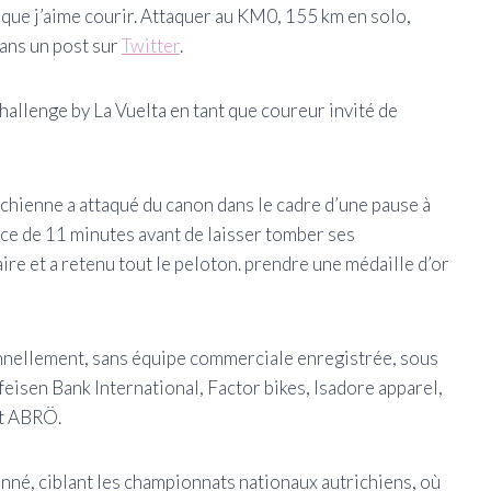
ue j’aime courir. Attaquer au KM0, 155 km en solo,
dans un post sur
Twitter
.
allenge by La Vuelta en tant que coureur invité de
ichienne a attaqué du canon dans le cadre d’une pause à
nce de 11 minutes avant de laisser tomber ses
re et a retenu tout le peloton. prendre une médaille d’or
nnellement, sans équipe commerciale enregistrée, sous
isen Bank International, Factor bikes, Isadore apparel,
et ABRÖ.
ionné, ciblant les championnats nationaux autrichiens, où