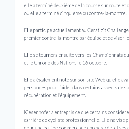
elle a terminé deuxième de la course sur route et
où elle a terminé cinquième du contre-la-montre.
Elle participe actuellement au Ceratizit Challeng
premier contre-la-montre par équipe et de viser le
Elle se tournera ensuite vers les Championnats 
et le Chrono des Nations le 16 octobre.
Elle a également noté sur son site Web qu’elle avait
personnes pour l’aider dans certains aspects de s
récupération et l’équipement.
Kiesenhofer a entrepris ce que certains considè
carrière de cycliste professionnelle. Elle ne vise 
pour une équipe commerciale enregistrée, et ses 