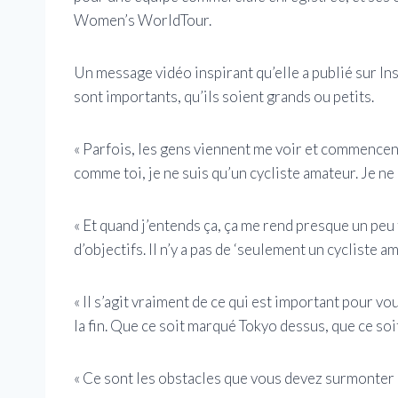
Women’s WorldTour.
Un message vidéo inspirant qu’elle a publié sur In
sont importants, qu’ils soient grands ou petits.
« Parfois, les gens viennent me voir et commencent à
comme toi, je ne suis qu’un cycliste amateur. Je ne
« Et quand j’entends ça, ça me rend presque un peu tr
d’objectifs. Il n’y a pas de ‘seulement un cycliste am
« Il s’agit vraiment de ce qui est important pour vo
la fin. Que ce soit marqué Tokyo dessus, que ce so
« Ce sont les obstacles que vous devez surmonter p