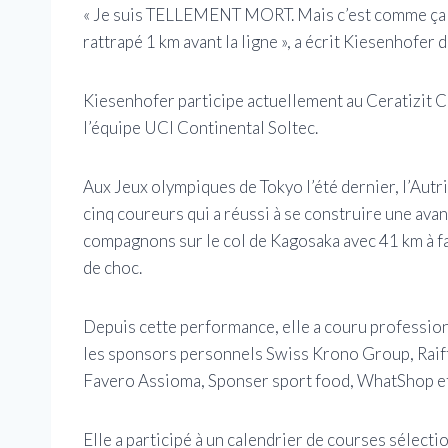
« Je suis TELLEMENT MORT. Mais c’est comme ça q
rattrapé 1 km avant la ligne », a écrit Kiesenhofer 
Kiesenhofer participe actuellement au Ceratizit Ch
l’équipe UCI Continental Soltec.
Aux Jeux olympiques de Tokyo l’été dernier, l’Autr
cinq coureurs qui a réussi à se construire une ava
compagnons sur le col de Kagosaka avec 41 km à fai
de choc.
Depuis cette performance, elle a couru professio
les sponsors personnels Swiss Krono Group, Raiffe
Favero Assioma, Sponser sport food, WhatShop 
Elle a participé à un calendrier de courses sélect