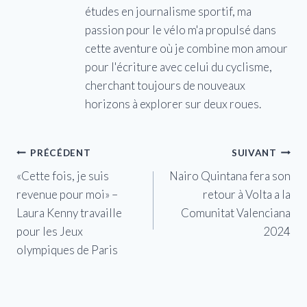
études en journalisme sportif, ma
passion pour le vélo m'a propulsé dans
cette aventure où je combine mon amour
pour l'écriture avec celui du cyclisme,
cherchant toujours de nouveaux
horizons à explorer sur deux roues.
Navigation
PRÉCÉDENT
SUIVANT
«Cette fois, je suis
Nairo Quintana fera son
de
revenue pour moi» –
retour à Volta a la
l’article
Laura Kenny travaille
Comunitat Valenciana
pour les Jeux
2024
olympiques de Paris