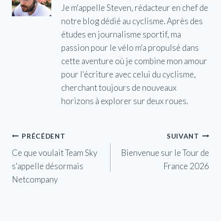
Je m'appelle Steven, rédacteur en chef de
notre blog dédié au cyclisme. Après des
études en journalisme sportif, ma
passion pour le vélo m'a propulsé dans
cette aventure où je combine mon amour
pour l'écriture avec celui du cyclisme,
cherchant toujours de nouveaux
horizons à explorer sur deux roues.
Navigation
PRÉCÉDENT
SUIVANT
Ce que voulait Team Sky
Bienvenue sur le Tour de
de
s'appelle désormais
France 2026
l’article
Netcompany