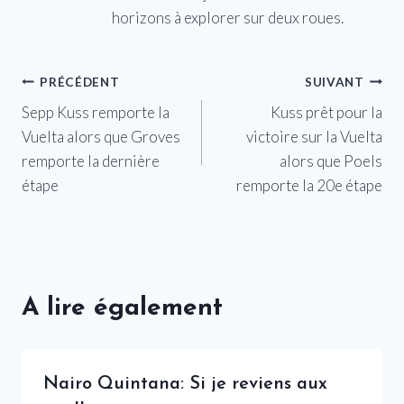
horizons à explorer sur deux roues.
Navigation
PRÉCÉDENT
SUIVANT
Sepp Kuss remporte la
Kuss prêt pour la
de
Vuelta alors que Groves
victoire sur la Vuelta
l’article
remporte la dernière
alors que Poels
étape
remporte la 20e étape
A lire également
Nairo Quintana: Si je reviens aux