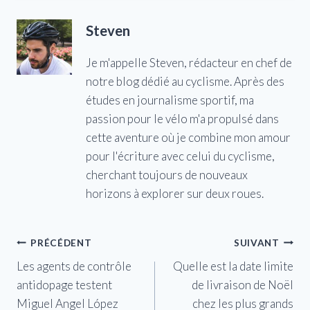
Steven
Je m'appelle Steven, rédacteur en chef de
notre blog dédié au cyclisme. Après des
études en journalisme sportif, ma
passion pour le vélo m'a propulsé dans
cette aventure où je combine mon amour
pour l'écriture avec celui du cyclisme,
cherchant toujours de nouveaux
horizons à explorer sur deux roues.
Navigation
PRÉCÉDENT
SUIVANT
Les agents de contrôle
Quelle est la date limite
de
antidopage testent
de livraison de Noël
l’article
Miguel Angel López
chez les plus grands