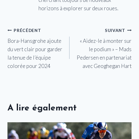
horizons à explorer sur deux roues.
Navigation
PRÉCÉDENT
SUIVANT
Bora-Hansgrohe ajoute
« Aidez-le à monter sur
de
du vert clair pour garder
le podium » – Mads
l’article
la tenue de l’équipe
Pedersen en partenariat
colorée pour 2024
avec Geoghegan Hart
A lire également