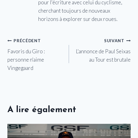
pour l'écriture avec celui du cyclisme,
cherchant toujours de nouveaux
horizons à explorer sur deux roues.
Navigation
PRÉCÉDENT
SUIVANT
Favoris du Giro :
L'annonce de Paul Seixas
de
personne n'aime
au Tour est brutale
l’article
Vingegaard
A lire également