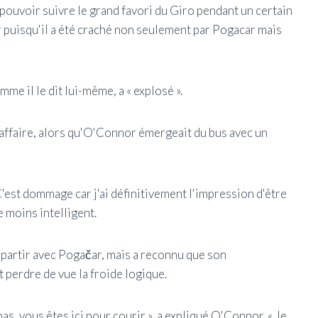
 pouvoir suivre le grand favori du Giro pendant un certain
 puisqu'il a été craché non seulement par Pogacar mais
mme il le dit lui-même, a « explosé ».
l'affaire, alors qu'O'Connor émergeait du bus avec un
. C'est dommage car j'ai définitivement l'impression d'être
e moins intelligent.
partir avec Pogačar, mais a reconnu que son
it perdre de vue la froide logique.
pas, vous êtes ici pour courir », a expliqué O'Connor. « Je