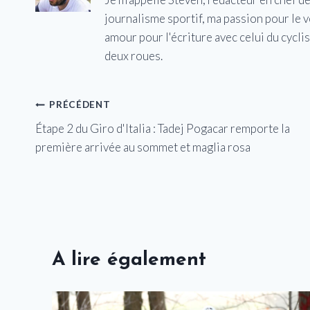
journalisme sportif, ma passion pour le 
amour pour l'écriture avec celui du cycl
deux roues.
Navigation
PRÉCÉDENT
Étape 2 du Giro d'Italia : Tadej Pogacar remporte la
de
première arrivée au sommet et maglia rosa
l’article
A lire également