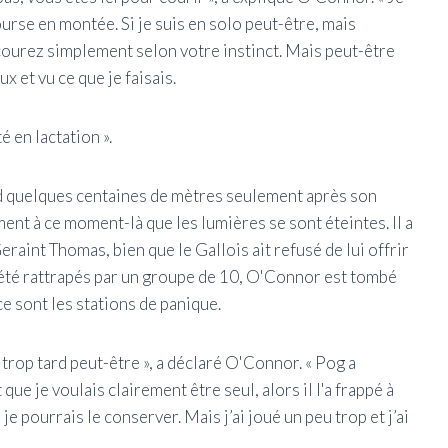
ourse en montée. Si je suis en solo peut-être, mais
courez simplement selon votre instinct. Mais peut-être
ux et vu ce que je faisais.
é en lactation ».
d quelques centaines de mètres seulement après son
ent à ce moment-là que les lumières se sont éteintes. Il a
Geraint Thomas, bien que le Gallois ait refusé de lui offrir
été rattrapés par un groupe de 10, O'Connor est tombé
 ce sont les stations de panique.
ue trop tard peut-être », a déclaré O'Connor. « Pog a
 que je voulais clairement être seul, alors il l'a frappé à
 je pourrais le conserver. Mais j’ai joué un peu trop et j’ai