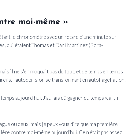
contre moi-même »
rrêtant le chronomètre avec un retard d'une minute sur
es, qui étaient Thomas et Dani Martinez (Bora-
mais il ne s'en moquait pas du tout, et de temps en temps
rcils, l'autodérision se transformant en autoflagellation.
 temps aujourd'hui. J'aurais dû gagner du temps », a-t-il
blague ou deux, mais je peux vous dire que ma première
 colère contre moi-même aujourd'hui. Ce n'était pas assez