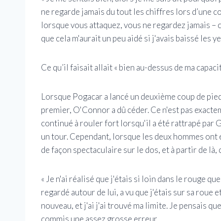
ne regarde jamais du tout les chiffres lors d’une c
lorsque vous attaquez, vous ne regardez jamais – 
que cela m'aurait un peu aidé si j'avais baissé les ye
Ce qu’il faisait allait « bien au-dessus de ma capacit
Lorsque Pogacar a lancé un deuxième coup de pie
premier, O'Connor a dû céder. Ce n'est pas exactem
continué à rouler fort lorsqu'il a été rattrapé par 
un tour. Cependant, lorsque les deux hommes ont 
de façon spectaculaire sur le dos, et à partir de là,
« Je n'ai réalisé que j'étais si loin dans le rouge q
regardé autour de lui, a vu que j'étais sur sa roue et
nouveau, et j'ai j'ai trouvé ma limite. Je pensais que
commis une assez grosse erreur.