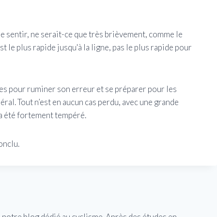
se sentir, ne serait-ce que très brièvement, comme le
st le plus rapide jusqu'à la ligne, pas le plus rapide pour
s pour ruminer son erreur et se préparer pour les
al. Tout n’est en aucun cas perdu, avec une grande
 a été fortement tempéré.
onclu.
e notre blog dédié au cyclisme. Après des études en