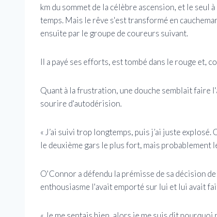
km du sommet de la célèbre ascension, et le seul à
temps. Mais le rêve s'est transformé en cauchemar
ensuite par le groupe de coureurs suivant.
Il a payé ses efforts, est tombé dans le rouge et, co
Quant à la frustration, une douche semblait faire 
sourire d'autodérision.
« J’ai suivi trop longtemps, puis j’ai juste explosé
le deuxième gars le plus fort, mais probablement l
O'Connor a défendu la prémisse de sa décision de 
enthousiasme l'avait emporté sur lui et lui avait fa
« Je me sentais bien, alors je me suis dit pourquoi 