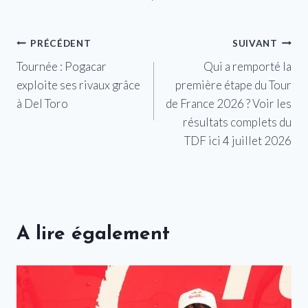
Navigation
PRÉCÉDENT
SUIVANT
Tournée : Pogacar
Qui a remporté la
de
exploite ses rivaux grâce
première étape du Tour
l’article
à Del Toro
de France 2026 ? Voir les
résultats complets du
TDF ici 4 juillet 2026
A lire également