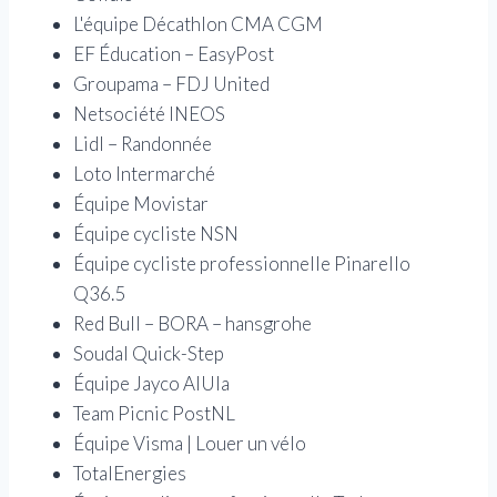
L'équipe Décathlon CMA CGM
EF Éducation – EasyPost
Groupama – FDJ United
Netsociété INEOS
Lidl – Randonnée
Loto Intermarché
Équipe Movistar
Équipe cycliste NSN
Équipe cycliste professionnelle Pinarello
Q36.5
Red Bull – BORA – hansgrohe
Soudal Quick-Step
Équipe Jayco AlUla
Team Picnic PostNL
Équipe Visma | Louer un vélo
TotalEnergies