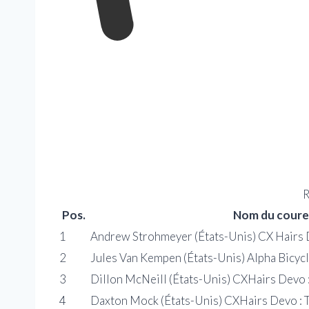
R
Pos.
Nom du coureu
1
Andrew Strohmeyer (États-Unis) CX Hairs 
2
Jules Van Kempen (États-Unis) Alpha Bicy
3
Dillon McNeill (États-Unis) CXHairs Devo :
4
Daxton Mock (États-Unis) CXHairs Devo : T