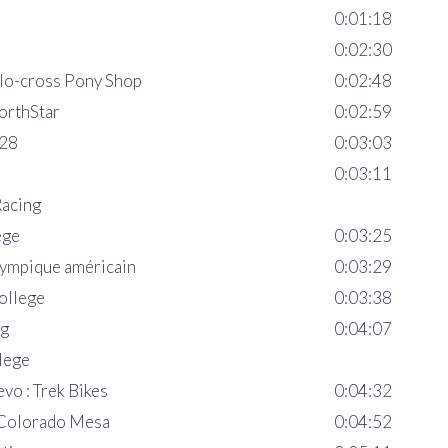
0:01:18
0:02:30
clo-cross Pony Shop
0:02:48
orthStar
0:02:59
 28
0:03:03
0:03:11
Racing
ege
0:03:25
ympique américain
0:03:29
ollege
0:03:38
ng
0:04:07
lege
o : Trek Bikes
0:04:32
é Colorado Mesa
0:04:52