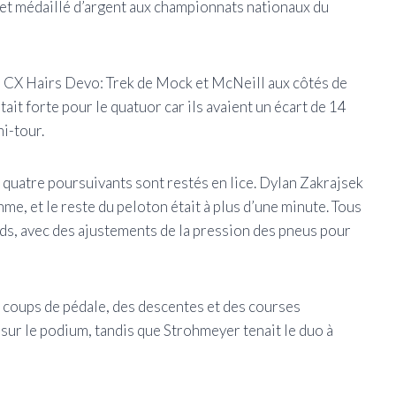
 et médaillé d’argent aux championnats nationaux du
o CX Hairs Devo: Trek de Mock et McNeill aux côtés de
ait forte pour le quatuor car ils avaient un écart de 14
i-tour.
 quatre poursuivants sont restés en lice. Dylan Zakrajsek
hme, et le reste du peloton était à plus d’une minute. Tous
nds, avec des ajustements de la pression des pneus pour
 coups de pédale, des descentes et des courses
s sur le podium, tandis que Strohmeyer tenait le duo à