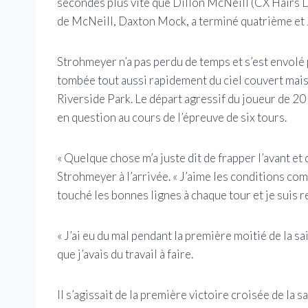
secondes plus vite que Dillon McNeill (CX Hairs D
de McNeill, Daxton Mock, a terminé quatrième et 
Strohmeyer n’a pas perdu de temps et s’est envolé
tombée tout aussi rapidement du ciel couvert mais 
Riverside Park. Le départ agressif du joueur de 20 
en question au cours de l’épreuve de six tours.
« Quelque chose m’a juste dit de frapper l’avant et d
Strohmeyer à l’arrivée. « J’aime les conditions comme
touché les bonnes lignes à chaque tour et je suis r
« J’ai eu du mal pendant la première moitié de la s
que j’avais du travail à faire.
Il s’agissait de la première victoire croisée de la 