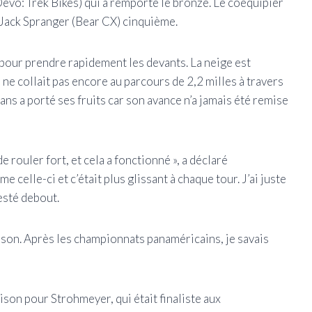
evo: Trek Bikes) qui a remporté le bronze. Le coéquipier
Jack Spranger (Bear CX) cinquième.
 pour prendre rapidement les devants. La neige est
ne collait pas encore au parcours de 2,2 milles à travers
ans a porté ses fruits car son avance n’a jamais été remise
e rouler fort, et cela a fonctionné », a déclaré
 celle-ci et c’était plus glissant à chaque tour. J’ai juste
esté debout.
aison. Après les championnats panaméricains, je savais
saison pour Strohmeyer, qui était finaliste aux