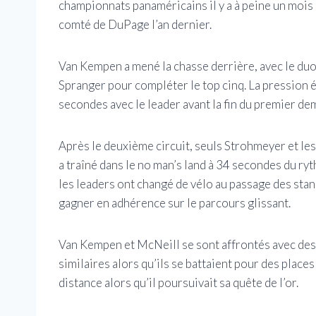
championnats panaméricains il y a à peine un mois
comté de DuPage l’an dernier.
Van Kempen a mené la chasse derrière, avec le du
Spranger pour compléter le top cinq. La pression ét
secondes avec le leader avant la fin du premier dem
Après le deuxième circuit, seuls Strohmeyer et les
a traîné dans le no man’s land à 34 secondes du ryt
les leaders ont changé de vélo au passage des sta
gagner en adhérence sur le parcours glissant.
Van Kempen et McNeill se sont affrontés avec des
similaires alors qu’ils se battaient pour des place
distance alors qu’il poursuivait sa quête de l’or.