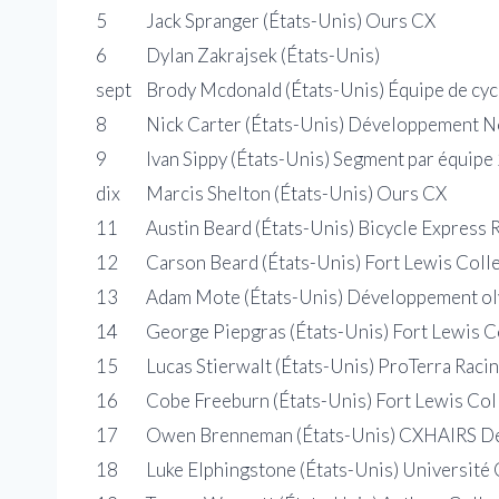
5
Jack Spranger (États-Unis) Ours CX
6
Dylan Zakrajsek (États-Unis)
sept
Brody Mcdonald (États-Unis) Équipe de cy
8
Nick Carter (États-Unis) Développement N
9
Ivan Sippy (États-Unis) Segment par équipe
dix
Marcis Shelton (États-Unis) Ours CX
11
Austin Beard (États-Unis) Bicycle Express 
12
Carson Beard (États-Unis) Fort Lewis Coll
13
Adam Mote (États-Unis) Développement ol
14
George Piepgras (États-Unis) Fort Lewis C
15
Lucas Stierwalt (États-Unis) ProTerra Raci
16
Cobe Freeburn (États-Unis) Fort Lewis Col
17
Owen Brenneman (États-Unis) CXHAIRS Dev
18
Luke Elphingstone (États-Unis) Universit