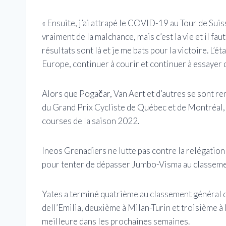
« Ensuite, j’ai attrapé le COVID-19 au Tour de Suisse
vraiment de la malchance, mais c’est la vie et il fau
résultats sont là et je me bats pour la victoire. L’é
Europe, continuer à courir et continuer à essayer 
Alors que Pogačar, Van Aert et d’autres se sont ren
du Grand Prix Cycliste de Québec et de Montréal,
courses de la saison 2022.
Ineos Grenadiers ne lutte pas contre la relégatio
pour tenter de dépasser Jumbo-Visma au classeme
Yates a terminé quatrième au classement général d
dell’Emilia, deuxième à Milan-Turin et troisième à 
meilleure dans les prochaines semaines.