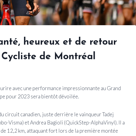
nté, heureux et de retour
Cycliste de Montréal
sourire avec une performance impressionnante au Grand
ipe pour 2023 sera bientôt dévoilée.
u circuit canadien, juste derrière le vainqueur Tadej
o-Visma) et Andrea Bagioli (QuickStep-AlphaVinyl). Il a
r de 12,2 km, attaquant fort lors de la première montée