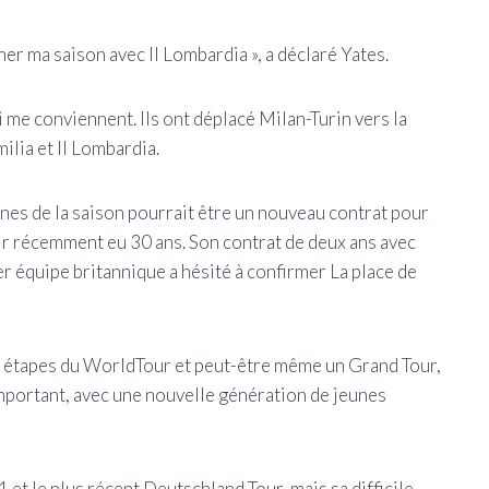
ner ma saison avec Il Lombardia », a déclaré Yates.
i me conviennent. Ils ont déplacé Milan-Turin vers la
milia et Il Lombardia.
nes de la saison pourrait être un nouveau contrat pour
ir récemment eu 30 ans. Son contrat de deux ans avec
r équipe britannique a hésité à confirmer La place de
ar étapes du WorldTour et peut-être même un Grand Tour,
portant, avec une nouvelle génération de jeunes
 et le plus récent Deutschland Tour, mais sa difficile