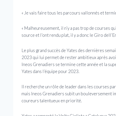
« Je vais faire tous les parcours vallonnés et termi
« Malheureusement, il n’y a pas trop de courses qu
source et l’ont rendu plat, il y a donc le Giro dell’E
Le plus grand succès de Yates des dernières semai
2023 qui lui permet de rester ambitieux après avo
Ineos Grenadiers se termine cette année et la supe
Yates dans l’équipe pour 2023.
Il recherche un rôle de leader dans les courses p
mais Ineos Grenadiers subit un bouleversement im
coureurs talentueux en priorité.
Yates a remporté la Volta Ciclista a Catalunya 2021