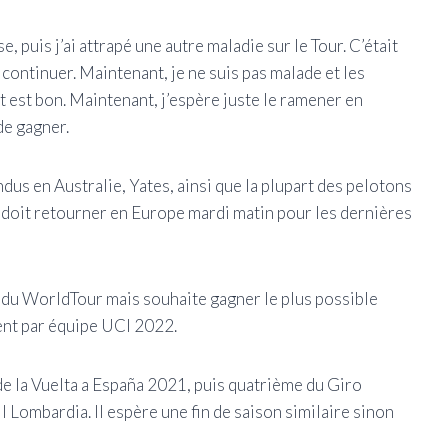
, puis j’ai attrapé une autre maladie sur le Tour. C’était
t continuer. Maintenant, je ne suis pas malade et les
tat est bon. Maintenant, j’espère juste le ramener en
de gagner.
dus en Australie, Yates, ainsi que la plupart des pelotons
 doit retourner en Europe mardi matin pour les dernières
n du WorldTour mais souhaite gagner le plus possible
nt par équipe UCI 2022.
e la Vuelta a España 2021, puis quatrième du Giro
Il Lombardia. Il espère une fin de saison similaire sinon