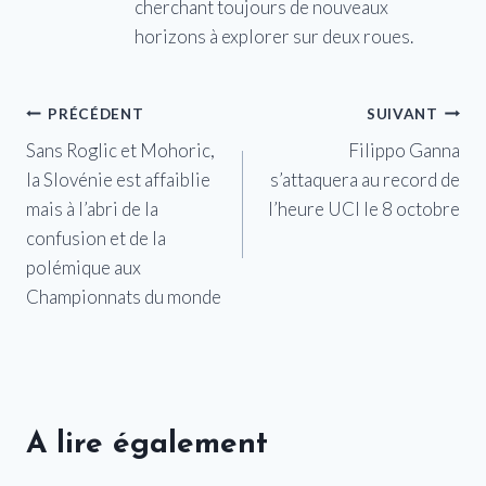
cherchant toujours de nouveaux
horizons à explorer sur deux roues.
Navigation
PRÉCÉDENT
SUIVANT
Sans Roglic et Mohoric,
Filippo Ganna
de
la Slovénie est affaiblie
s’attaquera au record de
l’article
mais à l’abri de la
l’heure UCI le 8 octobre
confusion et de la
polémique aux
Championnats du monde
A lire également