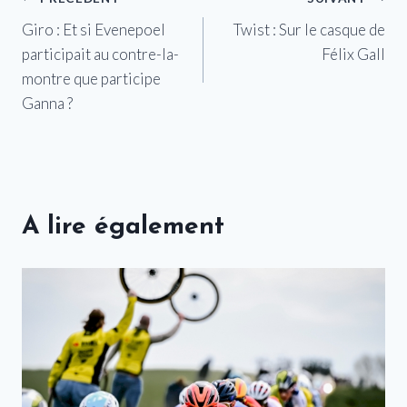
Navigation
Giro : Et si Evenepoel
Twist : Sur le casque de
de
participait au contre-la-
Félix Gall
l’article
montre que participe
Ganna ?
A lire également