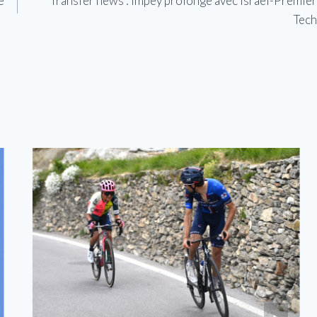
e
Transfer news : Impey prolonge avec Israel-Premier
Tech