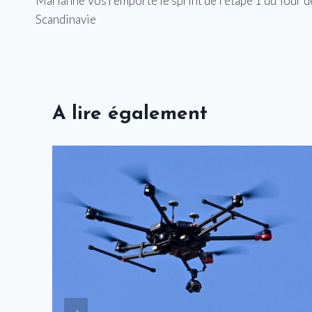
Marianne Vos remporte le sprint de l’étape 1 du Tour d
de
Scandinavie
l’article
A lire également