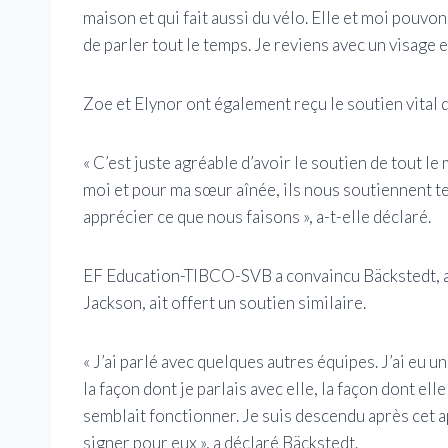
maison et qui fait aussi du vélo. Elle et moi pouvon
de parler tout le temps. Je reviens avec un visage e
Zoe et Elynor ont également reçu le soutien vital d
« C’est juste agréable d’avoir le soutien de tout le
moi et pour ma sœur aînée, ils nous soutiennent t
apprécier ce que nous faisons », a-t-elle déclaré.
EF Education-TIBCO-SVB a convaincu Bäckstedt, apr
Jackson, ait offert un soutien similaire.
« J’ai parlé avec quelques autres équipes. J’ai eu u
la façon dont je parlais avec elle, la façon dont e
semblait fonctionner. Je suis descendu après cet app
signer pour eux », a déclaré Bäckstedt.