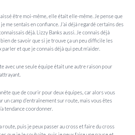
a laissé être moi-même, elle était elle-même. Je pense que
 je me sentais en confiance. J’ai déjà regardé certains des
connaissais déjà. Lizzy Banks aussi. Je connais déjà
ien de savoir que si je trouve ça un peu difficile les
x parler et que je connais déjà qui peut m’aider.
oute avec une seule équipe était une autre raison pour
attrayant.
onnête que de courir pour deux équipes, car alors vous
ur un camp d’entraînement sur route, mais vous êtes
 n’a tendance coordonner.
 route, puis je peux passer au cross et faire du cross
es que je le souhaite, puis je peux faire une pause et