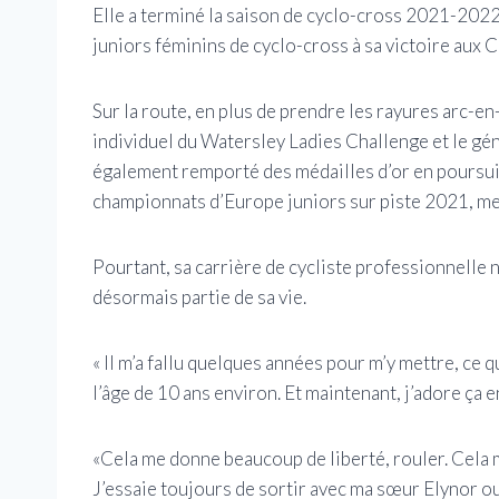
Elle a terminé la saison de cyclo-cross 2021-2022
juniors féminins de cyclo-cross à sa victoire aux
Sur la route, en plus de prendre les rayures arc-en
individuel du Watersley Ladies Challenge et le gén
également remporté des médailles d’or en poursuit
championnats d’Europe juniors sur piste 2021, met
Pourtant, sa carrière de cycliste professionnelle n
désormais partie de sa vie.
« Il m’a fallu quelques années pour m’y mettre, ce q
l’âge de 10 ans environ. Et maintenant, j’adore ça e
«Cela me donne beaucoup de liberté, rouler. Cela m
J’essaie toujours de sortir avec ma sœur Elynor ou j