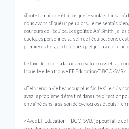
«Toute l’ambiance était ce que je voulais. Linda m’
nous avons cliqué un peu alors. Je me sentais bien,
coureurs de l’équipe. Les goûts d’Abi Smith, je les 
quelques personnes au sein de l’équipe, donc c’est b
premières fois, j’ai toujours quelqu’un à qui je peu
Le luxe de courir à la fois en cyclo-cross et sur r
laquelle elle a trouvé EF Education-TIBCO-SVB si 
«Cela rend la vie beaucoup plus facile si je suis h
avez le problème d’être tiré dans une direction po
entraîné dans la saison de cyclocross et puis rien
« Avec EF Education-TIBCO-SVB, je peux faire de la
aussi longtemps que je le souhaite, autant de cours