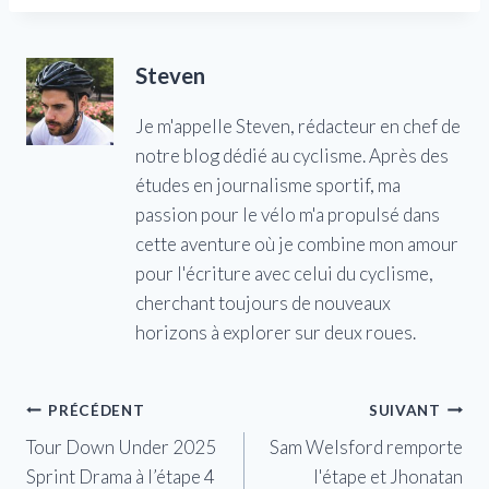
Steven
Je m'appelle Steven, rédacteur en chef de
notre blog dédié au cyclisme. Après des
études en journalisme sportif, ma
passion pour le vélo m'a propulsé dans
cette aventure où je combine mon amour
pour l'écriture avec celui du cyclisme,
cherchant toujours de nouveaux
horizons à explorer sur deux roues.
Navigation
PRÉCÉDENT
SUIVANT
Tour Down Under 2025
Sam Welsford remporte
de
Sprint Drama à l’étape 4
l'étape et Jhonatan