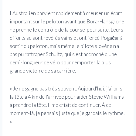
L'Australien parvient rapidement à creuser un écart
important sur le peloton avant que Bora-Hansgrohe
ne prenne le contrôle de la course-poursuite. Leurs
efforts se sont révélés vains et ont forcé Pogačar à
sortir du peloton, mais même le pilote slovène n'a
pas pu rattraper Schultz, qui s'est accroché d'une
demi-longueur de vélo pour remporter la plus
grande victoire de sa carrière.
« Je ne gagne pas très souvent. Aujourd'hui, j'ai pris
la tête à 4 km de l'arrivée pour aider Stevie Williams
à prendre la tête. Il me criait de continuer. À ce
moment-là, je pensais juste que je gardais le rythme.
«