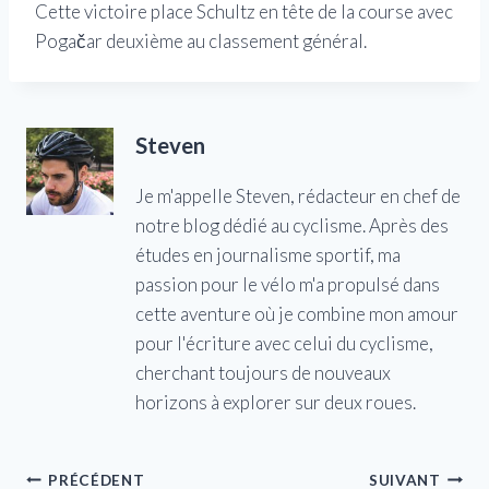
Cette victoire place Schultz en tête de la course avec
Pogačar deuxième au classement général.
Steven
Je m'appelle Steven, rédacteur en chef de
notre blog dédié au cyclisme. Après des
études en journalisme sportif, ma
passion pour le vélo m'a propulsé dans
cette aventure où je combine mon amour
pour l'écriture avec celui du cyclisme,
cherchant toujours de nouveaux
horizons à explorer sur deux roues.
Navigation
PRÉCÉDENT
SUIVANT