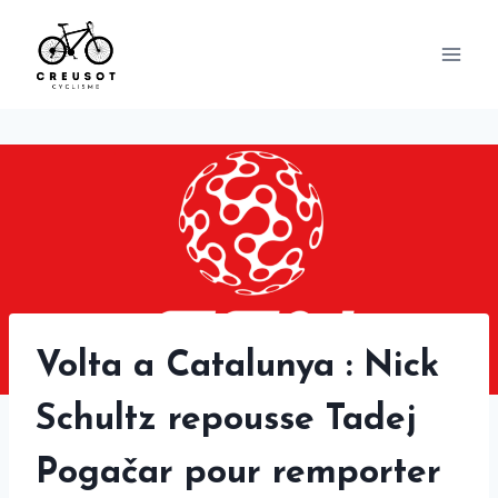
Skip
to
content
Volta a Catalunya : Nick
Schultz repousse Tadej
Pogačar pour remporter