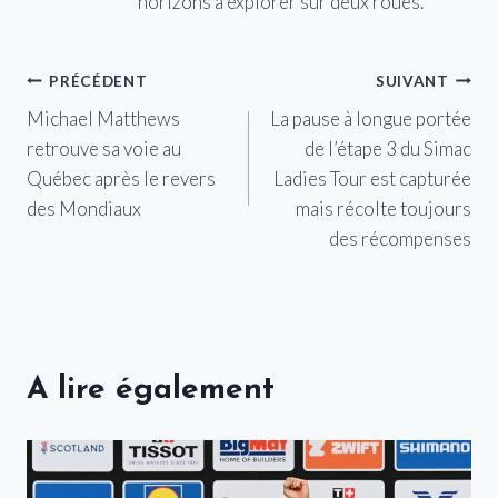
horizons à explorer sur deux roues.
Navigation
PRÉCÉDENT
SUIVANT
Michael Matthews
La pause à longue portée
de
retrouve sa voie au
de l’étape 3 du Simac
l’article
Québec après le revers
Ladies Tour est capturée
des Mondiaux
mais récolte toujours
des récompenses
A lire également