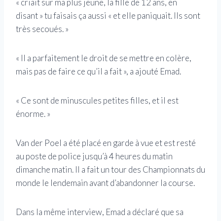
« criait sur ma plus jeune, la fille de 12 ans, en
disant » tu faisais ça aussi « et elle paniquait. Ils sont
très secoués. »
« Il a parfaitement le droit de se mettre en colère,
mais pas de faire ce qu’il a fait », a ajouté Emad.
« Ce sont de minuscules petites filles, et il est
énorme. »
Van der Poel a été placé en garde à vue et est resté
au poste de police jusqu’à 4 heures du matin
dimanche matin. Il a fait un tour des Championnats du
monde le lendemain avant d’abandonner la course.
Dans la même interview, Emad a déclaré que sa