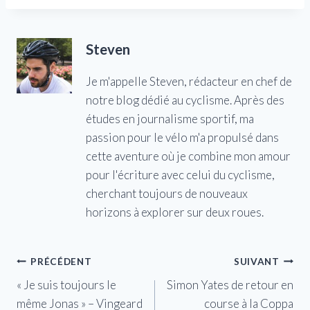
Steven
Je m'appelle Steven, rédacteur en chef de
notre blog dédié au cyclisme. Après des
études en journalisme sportif, ma
passion pour le vélo m'a propulsé dans
cette aventure où je combine mon amour
pour l'écriture avec celui du cyclisme,
cherchant toujours de nouveaux
horizons à explorer sur deux roues.
Navigation
PRÉCÉDENT
SUIVANT
« Je suis toujours le
Simon Yates de retour en
de
même Jonas » – Vingeard
course à la Coppa