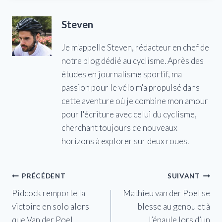
Steven
Je m'appelle Steven, rédacteur en chef de
notre blog dédié au cyclisme. Après des
études en journalisme sportif, ma
passion pour le vélo m'a propulsé dans
cette aventure où je combine mon amour
pour l'écriture avec celui du cyclisme,
cherchant toujours de nouveaux
horizons à explorer sur deux roues.
Navigation
PRÉCÉDENT
SUIVANT
Pidcock remporte la
Mathieu van der Poel se
de
victoire en solo alors
blesse au genou et à
l’article
que Van der Poel
l’épaule lors d’un