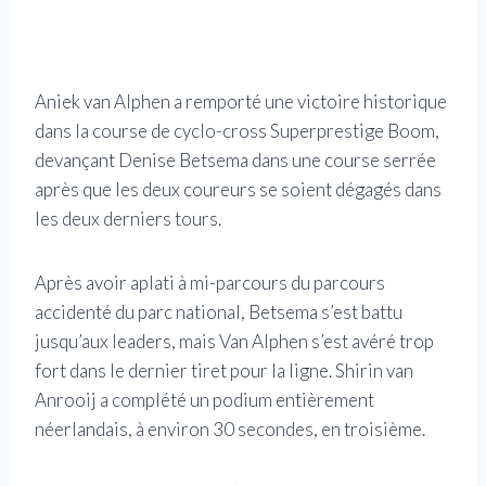
Anie
dans
Aniek van Alphen a remporté une victoire historique
dans la course de cyclo-cross Superprestige Boom,
devançant Denise Betsema dans une course serrée
après que les deux coureurs se soient dégagés dans
les deux derniers tours.
Après avoir aplati à mi-parcours du parcours
accidenté du parc national, Betsema s’est battu
jusqu’aux leaders, mais Van Alphen s’est avéré trop
fort dans le dernier tiret pour la ligne. Shirin van
Anrooij a complété un podium entièrement
néerlandais, à environ 30 secondes, en troisième.