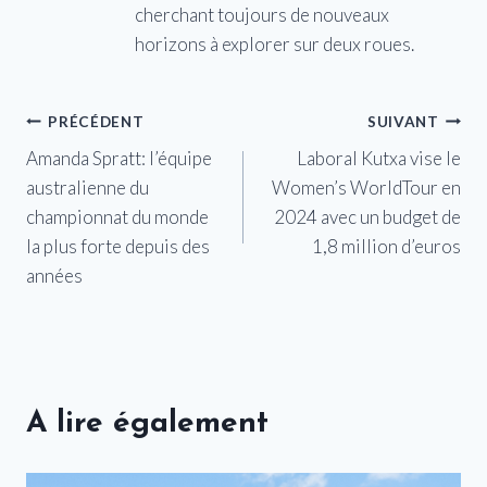
cherchant toujours de nouveaux
horizons à explorer sur deux roues.
Navigation
PRÉCÉDENT
SUIVANT
Amanda Spratt: l’équipe
Laboral Kutxa vise le
de
australienne du
Women’s WorldTour en
l’article
championnat du monde
2024 avec un budget de
la plus forte depuis des
1,8 million d’euros
années
A lire également