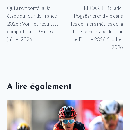
Qui a remporté la 3e
REGARDER : Tadej
de
étape du Tour de France
Pogačar prend vie dans
l’article
2026 ? Voir les résultats
les derniers mètres de la
complets du TDF ici 6
troisième étape du Tour
juillet 2026
de France 2026 6 juillet
2026
A lire également