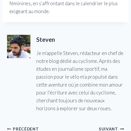
féminines, en s'affrontant dans le calendrier le plus
exigeant au monde.
Steven
Je m'appelle Steven, rédacteur en chef de
notre blog dédié au cyclisme. Après des
études en journalisme sportif, ma
passion pour le vélo m'a propulsé dans
cette aventure où je combine mon amour
pour l'écriture avec celui du cyclisme,
cherchant toujours de nouveaux
horizons à explorer sur deux roues.
Navigation
PRÉCÉDENT
SUIVANT