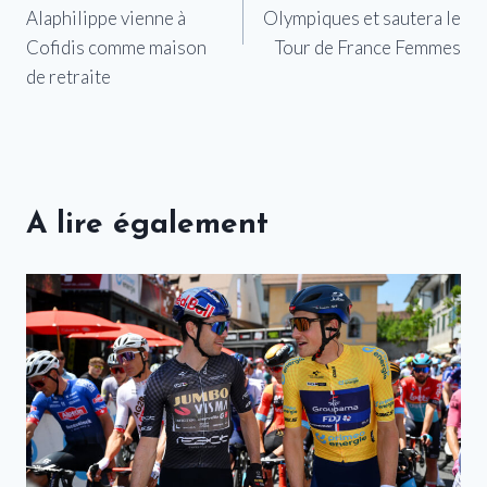
l’article
Alaphilippe vienne à
Olympiques et sautera le
Cofidis comme maison
Tour de France Femmes
de retraite
A lire également