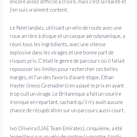
encore assez difficile à croire, mais c'est la réalité et
j'en suis vraiment content.
Le Néerlandais, utilisant un vélo de route avec une
roue arrière à disque et un casque aérodynamique, a
réuni tous les ingrédients, avec une vitesse
explosive dans les virages et une bonne part de
risques pris. C'était le genre de parcours où il fallait
repousser les limites pour rechercher ces belles
marges, et l'un des favoris d'avant-étape, Ethan
Hayter (Ineos Grenadiers) en a payé le prix en ayant
trop cuit un virage. Le Britannique a fait un sourire
ironique en repartant, sachant qu'il n'y avait aucune
chance de récupération sur un parcours aussi court.
Ivo Oliveira (UAE Team Emirates), cinquième, a été
le meilleur sur un vélo de contre-la-montre, tandis