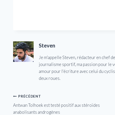
Steven
Je m'appelle Steven, rédacteur en chef d
journalisme sportif, ma passion pour le 
amour pour l'écriture avec celui du cycl
deux roues.
Navigation
PRÉCÉDENT
Antwan Tolhoek est testé positif aux stéroïdes
de
anabolisants androgènes