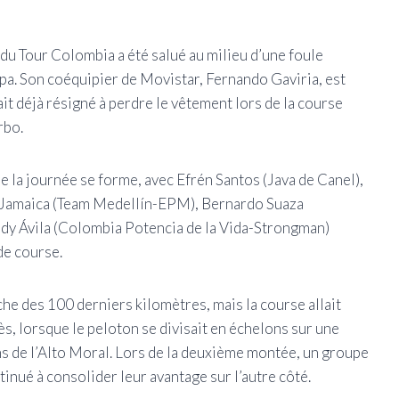
du Tour Colombia a été salué au milieu d’une foule
pa. Son coéquipier de Movistar, Fernando Gaviria, est
ait déjà résigné à perdre le vêtement lors de la course
rbo.
de la journée se forme, avec Efrén Santos (Java de Canel),
er Jamaica (Team Medellín-EPM), Bernardo Suaza
ddy Ávila (Colombia Potencia de la Vida-Strongman)
de course.
che des 100 derniers kilomètres, mais la course allait
s, lorsque le peloton se divisait en échelons sur une
s de l’Alto Moral. Lors de la deuxième montée, un groupe
ntinué à consolider leur avantage sur l’autre côté.