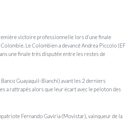
Haro
la d
emière victoire professionnelle lors d’une finale
e Colombie. Le Colombien a devancé Andrea Piccolo (EF
ns une finale très disputée entre les restes de
 Banco Guayaquil-Bianchi) avant les 2 derniers
es a rattrapés alors que leur écart avec le peloton des
mpatriote Fernando Gaviria (Movistar), vainqueur de la