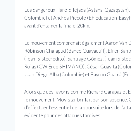
Les dangereux Harold Tejada (Astana-Qazaqstan),
Colombie) et Andrea Piccolo (EF Education-EasyPos
avant d’entamer la finale. 20km.
Le mouvement comprenait également Aaron Van De
Róbinson Chalapud (Banco Guayaquil), Efren Santo
(Team Sistecrédito), Santiago Gómez. (Team Sis
Rojas (GW Erco SHIMANO), César Guavita (Colom
Juan Diego Alba (Colombie) et Bayron Guamá (Équ
Alors que des favoris comme Richard Carapaz et E
le mouvement, Movistar brillait par son absence. C
d’effectuer l’essentiel de la poursuite lors de l’at
évidente pour des attaques tardives.