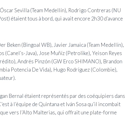
 Óscar Sevilla (Team Medellín), Rodrigo Contreras (NU
t) étaient tous à bord, qui avait encore 2h30 d’avance
r Beken (Bingoal WB), Javier Jamaica (Team Medellín),
s (Canel’s-Java), Jose Muñíz (Petrolike), Yeison Reyes
tecrédito), Andrés Pinzón (GW Erco SHIMANO), Brandon
bia Potencia De Vida), Hugo Rodríguez (Colombie),
ateur).
gan Bernal étaient représentés par des coéquipiers dans
’est à l’équipe de Quintana et Iván Sosa qu’il incombait
taque vers l’Alto Malterias, qui offrait une plate-forme