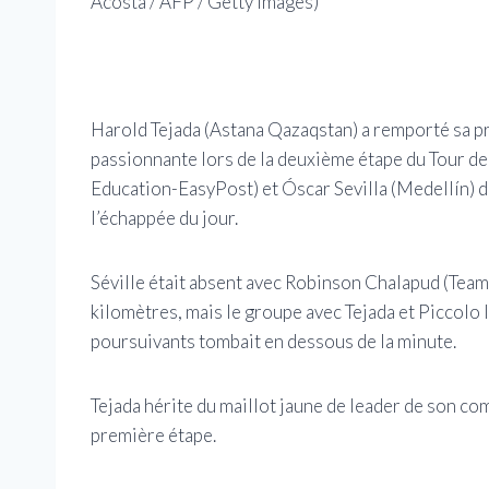
Acosta / AFP / Getty Images)
Harold Tejada (Astana Qazaqstan) a remporté sa pr
passionnante lors de la deuxième étape du Tour d
Education-EasyPost) et Óscar Sevilla (Medellín) da
l’échappée du jour.
Séville était absent avec Robinson Chalapud (Team
kilomètres, mais le groupe avec Tejada et Piccolo l
poursuivants tombait en dessous de la minute.
Tejada hérite du maillot jaune de leader de son co
première étape.