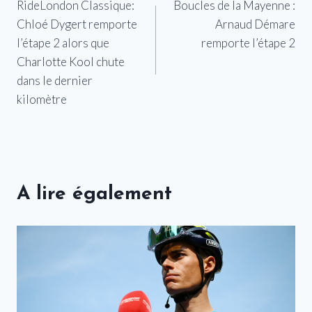
RideLondon Classique:
Boucles de la Mayenne :
de
Chloé Dygert remporte
Arnaud Démare
l’article
l’étape 2 alors que
remporte l’étape 2
Charlotte Kool chute
dans le dernier
kilomètre
A lire également