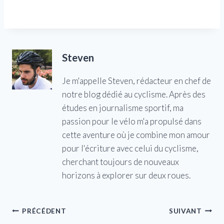
Steven
Je m'appelle Steven, rédacteur en chef de
notre blog dédié au cyclisme. Après des
études en journalisme sportif, ma
passion pour le vélo m'a propulsé dans
cette aventure où je combine mon amour
pour l'écriture avec celui du cyclisme,
cherchant toujours de nouveaux
horizons à explorer sur deux roues.
Navigation
PRÉCÉDENT
SUIVANT