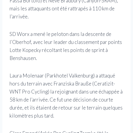
Fassa Bortolo) et Neve Bradbury (Canyon-SRAM),
mais les attaquants ont été rattrapés à 110 km de
l’arrivée.
SD Worx a mené le peloton dans la descente de
l’Oberhof, avec leur leader du classement par points
Lotte Kopecky récoltant les points de sprint à
Benshausen.
Laura Molenaar (Parkhotel Valkenburg) a attaqué
hors du terrain avec Franziska Brauße (Ceratizit-
WNT Pro Cycling) la rejoignant dans une échappée à
58 km de l’arrivée. Ce fut une décision de courte
durée, et ils étaient de retour sur le terrain quelques
kilomètres plus tard.