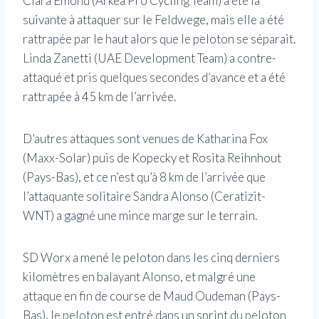
Clara Emond (Arkéa Pro Cycling Team) a été la
suivante à attaquer sur le Feldwege, mais elle a été
rattrapée par le haut alors que le peloton se séparait.
Linda Zanetti (UAE Development Team) a contre-
attaqué et pris quelques secondes d’avance et a été
rattrapée à 45 km de l’arrivée.
D’autres attaques sont venues de Katharina Fox
(Maxx-Solar) puis de Kopecky et Rosita Reihnhout
(Pays-Bas), et ce n’est qu’à 8 km de l’arrivée que
l’attaquante solitaire Sandra Alonso (Ceratizit-
WNT) a gagné une mince marge sur le terrain.
SD Worx a mené le peloton dans les cinq derniers
kilomètres en balayant Alonso, et malgré une
attaque en fin de course de Maud Oudeman (Pays-
Bas), le peloton est entré dans un sprint du peloton