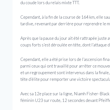
du coude lors du relais mixte TTT.
Cependant, à la fin de la course de 164 km, elle s
tardive, revenant par derrière pour reprendre le ma
Après que la pause du jour ait été rattrapée juste
coups forts s’est déroulée en tête, dont l’attaque 
Cependant, elle a été prise lors de l’ascension fi
parmi ceux qui ont travaillé pour arrêter ce mou
et un regroupement sont intervenus dans la finale,
tête d’élite pour remporter une victoire spectacula
Avec sa 12e place sur la ligne, Niamh Fisher-Black
féminin U23 sur route, 12 secondes devant Pfeif