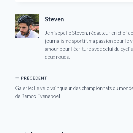
Steven
Je m'appelle Steven, rédacteur en chef d
journalisme sportif, ma passion pour le 
amour pour l'écriture avec celui du cycl
deux roues.
Navigation
PRÉCÉDENT
Galerie: Le vélo vainqueur des championnats du mond
de
de Remco Evenepoel
l’article