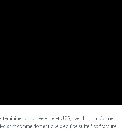
te féminine combinée élite et U23, avec la championne
-disant comme domestique d’équipe suite à sa fracture