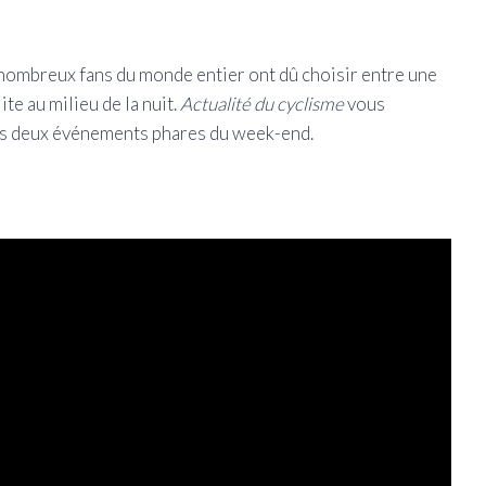
 nombreux fans du monde entier ont dû choisir entre une
te au milieu de la nuit.
Actualité du cyclisme
vous
 des deux événements phares du week-end.