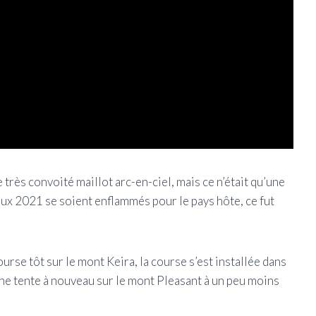
très convoité maillot arc-en-ciel, mais ce n’était qu’une
aux 2021 se soient enflammés pour le pays hôte, ce fut
ourse tôt sur le mont Keira, la course s’est installée dans
 ne tente à nouveau sur le mont Pleasant à un peu moins