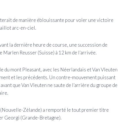
auterait de manière éblouissante pour voler une victoire
illot arc-en-ciel.
 avant la dernière heure de course, une succession de
de Marlen Reusser (Suisse) à 12 km de l’arrivée.
nale du mont Pleasant, avec les Néerlandais et Van Vleuten
vement et les précédents. Un contre-mouvement puissant
 avant que Van Vleuten ne saute de l’arrière du groupe de
ire.
 (Nouvelle-Zélande) a remporté le tout premier titre
fer Georgi (Grande-Bretagne).