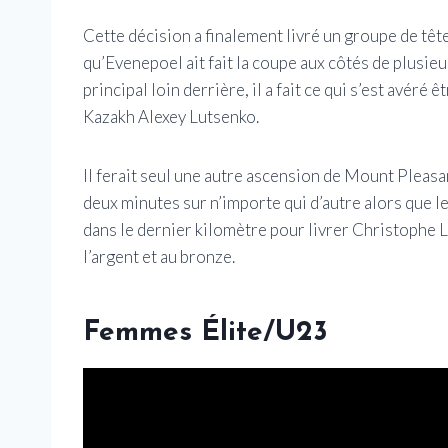
Cette décision a finalement livré un groupe de tê
qu’Evenepoel ait fait la coupe aux côtés de plusie
principal loin derrière, il a fait ce qui s’est avéré ê
Kazakh Alexey Lutsenko.
Il ferait seul une autre ascension de Mount Pleas
deux minutes sur n’importe qui d’autre alors que l
dans le dernier kilomètre pour livrer Christophe 
l’argent et au bronze.
Femmes Élite/U23