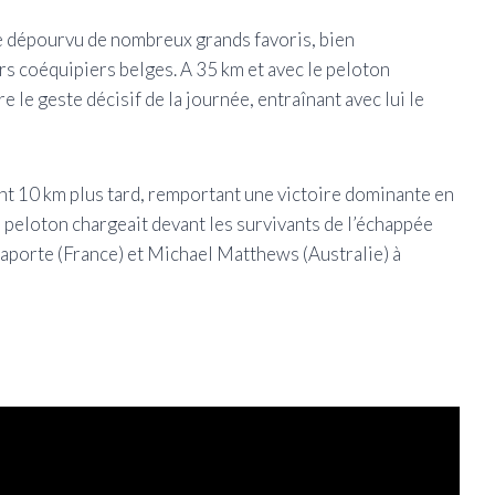
te dépourvu de nombreux grands favoris, bien
urs coéquipiers belges. A 35 km et avec le peloton
tre le geste décisif de la journée, entraînant avec lui le
ant 10 km plus tard, remportant une victoire dominante en
e peloton chargeait devant les survivants de l’échappée
Laporte (France) et Michael Matthews (Australie) à