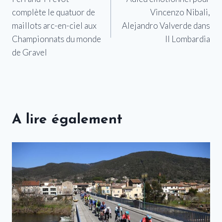
de
complète le quatuor de
Vincenzo Nibali,
l’article
maillots arc-en-ciel aux
Alejandro Valverde dans
Championnats du monde
Il Lombardia
de Gravel
A lire également