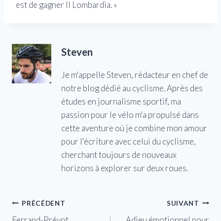
est de gagner Il Lombardia. »
Steven
Je m'appelle Steven, rédacteur en chef de
notre blog dédié au cyclisme. Après des
études en journalisme sportif, ma
passion pour le vélo m'a propulsé dans
cette aventure où je combine mon amour
pour l'écriture avec celui du cyclisme,
cherchant toujours de nouveaux
horizons à explorer sur deux roues.
Navigation
PRÉCÉDENT
SUIVANT
Ferrand-Prévot
Adieu émotionnel pour