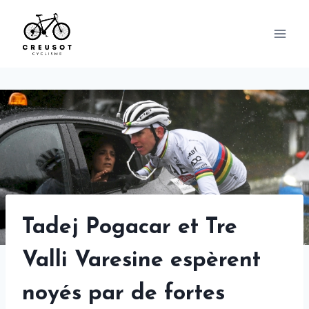
Skip
to
content
Tadej Pogacar et Tre
Valli Varesine espèrent
noyés par de fortes