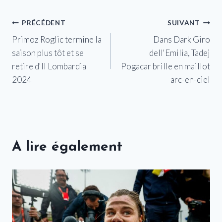
Navigation
PRÉCÉDENT
SUIVANT
Primoz Roglic termine la
Dans Dark Giro
de
saison plus tôt et se
dell'Emilia, Tadej
l’article
retire d'Il Lombardia
Pogacar brille en maillot
2024
arc-en-ciel
A lire également