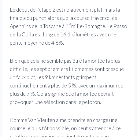
Le début de l’étape 2 est relativement plat, mais la
finale a du punch alors que la course traverse les
Apennins de la Toscane à l’Émilie-Romagne. Le Passo
della Colla est long de 16,1 kilomètres avec une
pente moyenne de 4,6%.
Bien que cela ne semble pas être la montée la plus
difficile, les sept premiers kilomètres sont presque
un faux plat, les 9 km restants grimpent
continuellement à plus de 5 %, avec un maximum de
plus de 7 %. Cela signifie que la montée devrait
provoquer une sélection dans le peloton.
Comme Van Vleuten aime prendre en charge une
course le plus tôt possible, on peut s’attendre à ce
qu’elle et son équipe essaient de mettre leurs