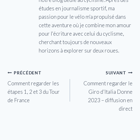
études en journalisme sportif, ma
passion pour le vélo m'a propulsé dans
cette aventure où je combine mon amour
pour l'écriture avec celui du cyclisme,
cherchant toujours de nouveaux
horizons à explorer sur deux roues.
Navigation
PRÉCÉDENT
SUIVANT
Comment regarder les
Comment regarder le
de
étapes 1, 2 et 3 du Tour
Giro d’Italia Donne
l’article
de France
2023 – diffusion en
direct