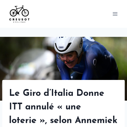
Skip
to
content
Le Giro d’Italia Donne
ITT annulé « une
loterie », selon Annemiek