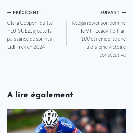
Navigation
PRÉCÉDENT
SUIVANT
Clara Copponi quitte
Keegan Swenson domine
de
FDJ-SUEZ, ajoute la
le VTT Leadville Trail
l’article
puissance de sprint à
100 et remporte une
Lidl-Trek en 2024
troisième victoire
consécutive
A lire également