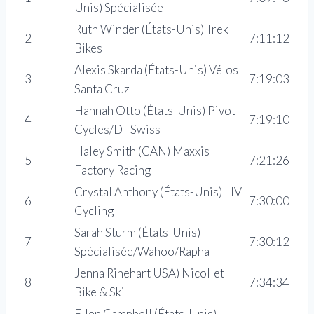
Unis) Spécialisée
Ruth Winder (États-Unis) Trek
2
7:11:12
Bikes
Alexis Skarda (États-Unis) Vélos
3
7:19:03
Santa Cruz
Hannah Otto (États-Unis) Pivot
4
7:19:10
Cycles/DT Swiss
Haley Smith (CAN) Maxxis
5
7:21:26
Factory Racing
Crystal Anthony (États-Unis) LIV
6
7:30:00
Cycling
Sarah Sturm (États-Unis)
7
7:30:12
Spécialisée/Wahoo/Rapha
Jenna Rinehart USA) Nicollet
8
7:34:34
Bike & Ski
Ellen Campbell (États-Unis)