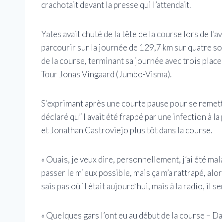
crachotait devant la presse qui l’attendait.
Yates avait chuté de la tête de la course lors de l
parcourir sur la journée de 129,7 km sur quatre so
de la course, terminant sa journée avec trois plac
Tour Jonas Vingaard (Jumbo-Visma).
S’exprimant après une courte pause pour se remettr
déclaré qu’il avait été frappé par une infection à 
et Jonathan Castroviejo plus tôt dans la course.
« Ouais, je veux dire, personnellement, j’ai été mala
passer le mieux possible, mais ça m’a rattrapé, alo
sais pas où il était aujourd’hui, mais à la radio, il s
« Quelques gars l’ont eu au début de la course – Dan