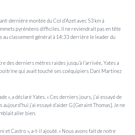
’avant-dernière montée du Col d’Azet avec 53 km à
mmets pyrénéens difficiles. Il ne reviendrait pas en tête
es au classement général à 14:33 derrière le leader du
e des derniers mètres raides jusqu’à l’arrivée, Yates a
la poitrine qui avait touché ses coéquipiers Dani Martínez
de », a déclaré Yates. « Ces derniers jours, j’ai essayé de
rs aujourd’hui j’ai essayé d’aider G [Geraint Thomas]. Je ne
emblait aller bien.
i et Castro », a-t-il ajouté. « Nous avons fait de notre