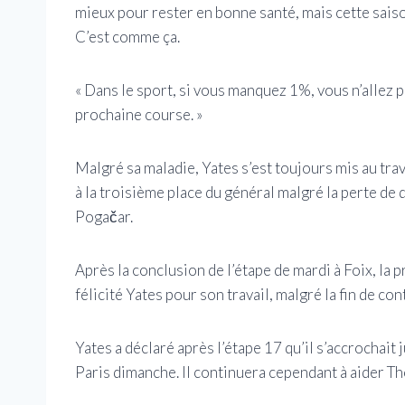
mieux pour rester en bonne santé, mais cette sais
C’est comme ça.
« Dans le sport, si vous manquez 1%, vous n’allez p
prochaine course. »
Malgré sa maladie, Yates s’est toujours mis au trav
à la troisième place du général malgré la perte de
Pogačar.
Après la conclusion de l’étape de mardi à Foix, la 
félicité Yates pour son travail, malgré la fin de con
Yates a déclaré après l’étape 17 qu’il s’accrochait j
Paris dimanche. Il continuera cependant à aider T