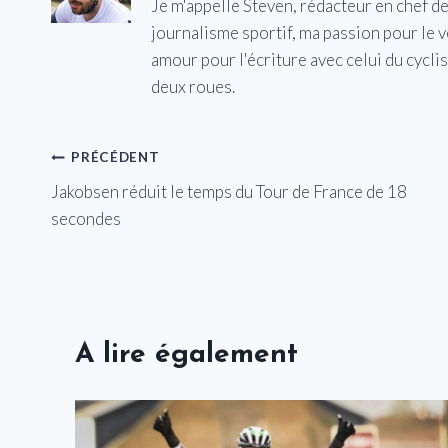
Je m'appelle Steven, rédacteur en chef d
journalisme sportif, ma passion pour le 
amour pour l'écriture avec celui du cycl
deux roues.
Navigation
PRÉCÉDENT
Jakobsen réduit le temps du Tour de France de 18
de
secondes
l’article
A lire également