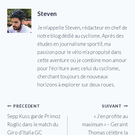
Steven
Je m'appelle Steven, rédacteur en chef de
notre blog dédié au cyclisme. Après des
études en journalisme sportif, ma
passion pour le vélo m'a propulsé dans
cette aventure où je combine mon amour
pour l'écriture avec celui du cyclisme,
cherchant toujours de nouveaux
horizons à explorer sur deux roues.
Navigation
PRÉCÉDENT
SUIVANT
Sepp Kuss garde Primoz
« J’en profite au
de
Roglic dans le match du
maximum » – Geraint
l’article
Giro d’Italia GC
Thomas célèbre la