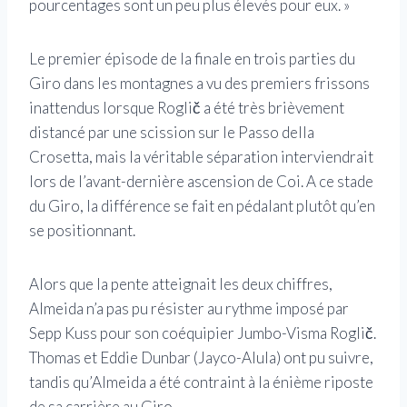
pourcentages sont un peu plus élevés pour eux. »
Le premier épisode de la finale en trois parties du
Giro dans les montagnes a vu des premiers frissons
inattendus lorsque Roglič a été très brièvement
distancé par une scission sur le Passo della
Crosetta, mais la véritable séparation interviendrait
lors de l’avant-dernière ascension de Coi. A ce stade
du Giro, la différence se fait en pédalant plutôt qu’en
se positionnant.
Alors que la pente atteignait les deux chiffres,
Almeida n’a pas pu résister au rythme imposé par
Sepp Kuss pour son coéquipier Jumbo-Visma Roglič.
Thomas et Eddie Dunbar (Jayco-Alula) ont pu suivre,
tandis qu’Almeida a été contraint à la énième riposte
de sa carrière au Giro.