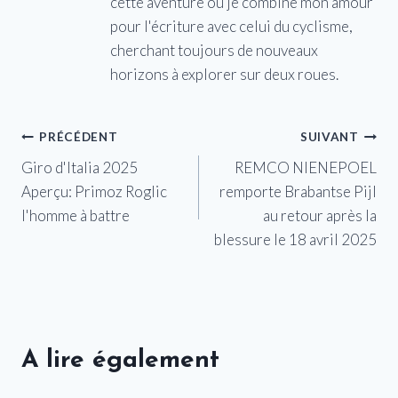
cette aventure où je combine mon amour
pour l'écriture avec celui du cyclisme,
cherchant toujours de nouveaux
horizons à explorer sur deux roues.
Navigation
PRÉCÉDENT
SUIVANT
Giro d'Italia 2025
REMCO NIENEPOEL
de
Aperçu: Primoz Roglic
remporte Brabantse Pijl
l’article
l'homme à battre
au retour après la
blessure le 18 avril 2025
A lire également