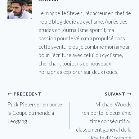
Je m'appelle Steven, rédacteur en chef de
notre blog dédié au cyclisme. Après des
études en journalisme sportif, ma
passion pour le vélo m'a propulsé dans
cette aventure où je combine mon amour
pour l'écriture avec celui du cyclisme,
cherchant toujours de nouveaux
horizons à explorer sur deux roues.
Navigation
PRÉCÉDENT
SUIVANT
Puck Pieterse remporte
Michael Woods
de
la Coupe du monde à
remporte le deuxième
l’article
Leogang
titre consécutif au
classement général de la
Route d’Occitanie