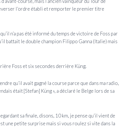
s d’avant-course, mais l’ancien vainqueur du Tour de
verser l’ordre établi et remporter le premier titre
 qu’il n’a pas été informé du temps de victoire de Foss par
qu’il battait le double champion Filippo Ganna (Italie) mais
rière Foss et six secondes derrière Küng.
ntendre qu’il avait gagné la course parce que dans ma radio,
endais était [Stefan] Küng », a déclaré le Belge lors de sa
egardant sa finale, disons, 10 km, je pense qu’il vient de
st une petite surprise mais si vous roulez si vite dans la