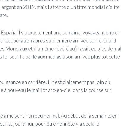
argent en 2019, mais l’attente d’un titre mondial d’élite
ste.
a España il y a exactement une semaine, voyageant entre-
La récupération après sa première arrivée sur le Grand
les Mondiaux et il a même révélé qu’il avait eu plus de mal
s lorsqu’il a parlé aux médias à son arrivée plus tôt cette
uissance en carrière, il n’est clairement pas loin du
se à nouveau le maillot arc-en-ciel dans la course sur
cé à me sentir un peu normal. Au début de la semaine, en
 pour aujourd’hui, pour être honnête », a déclaré