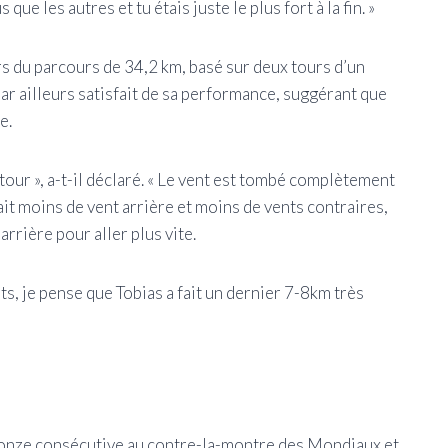
que les autres et tu étais juste le plus fort à la fin. »
rs du parcours de 34,2 km, basé sur deux tours d’un
par ailleurs satisfait de sa performance, suggérant que
e.
our », a-t-il déclaré. « Le vent est tombé complètement
iait moins de vent arrière et moins de vents contraires,
rrière pour aller plus vite.
rts, je pense que Tobias a fait un dernier 7-8km très
onze consécutive au contre-la-montre des Mondiaux et