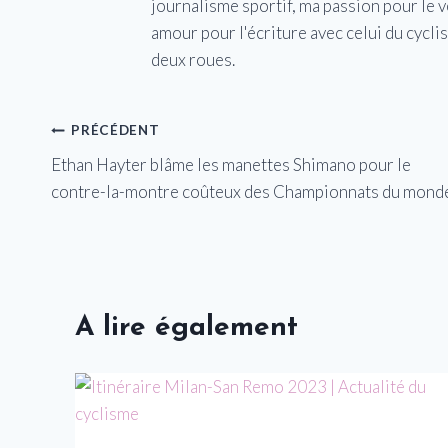
journalisme sportif, ma passion pour le 
amour pour l'écriture avec celui du cycl
deux roues.
Navigation
PRÉCÉDENT
Ethan Hayter blâme les manettes Shimano pour le
de
contre-la-montre coûteux des Championnats du mond
l’article
A lire également