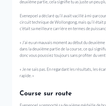
deuxième partie, cela signifie tu as juste un peu plus 
Evenepoel a déclaré qu’il avait vacillé à mi-parcou
circuit technique de Wollongong, mais qu’il était 
c’était sa meilleure carrière en termes de puissanc
« J’ai eu un mauvais moment au début du deuxième t
dans la deuxième partie de la course, ce qui signif
donc vous poussiez toujours sans profiter du vent a
« Je ne sais pas. En regardant les résultats, les éca
rapide. »
Course sur route
Evenepoel a remporté sa deuxième médaille de br