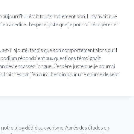
o aujourd’hui était tout simplement bon. Il n’y avait que
rien à redire. J’espère juste que je pourrai récupérer et
 a-t-il ajouté, tandis que son comportement alors qu’il
du podium répondaient aux questions témoignait
on devient assez longue. J’espère juste que je pourrai
 fraîches car j’en aurai besoin pour une course de sept
e notre blog dédié au cyclisme. Après des études en