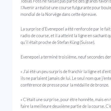
Tobias Foss ne faisait pas partie des grands favori
l’Avenir a réalisé une course fulgurante pour boule
mondial de la Norvège dans cette épreuve.
La surprise d’Evenepoel a été renforcée par le fait
radio de course, et il a atteint la ligne en sachant 
qu’il était proche de Stefan Küng (Suisse).
Evenepoel a terminé troisième, neuf secondes der
« J’ai été un peu surpris de franchir la ligne et d’e
ils ne parlaient jamais de lui. Le seul nom que j’ent
conférence de presse pour la médaille de bronze.
« C’était une surprise, pour être honnête, mais en r
faire la meilleure deuxième partie de la course. C’e