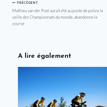
Navigation
PRÉCÉDENT
Mathieu van der Poel aurait été au poste de police la
de
veille des Championnats du monde, abandonne la
l’article
course
A lire également