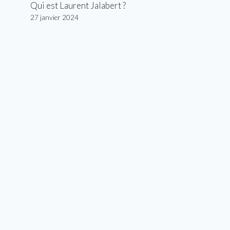
Qui est Laurent Jalabert ?
27 janvier 2024
dit image :
Getty Images
)