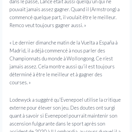
dans le passé, Lance était aussi quelqu’un qui ne
pouvait jamais assez gagner. Quand il (Armstrong) a
commencé quelque part, il voulait être le meilleur.
Remco veut toujours gagner aussi. »
« Le dernier dimanche matin de la Vuelta a España à
Madrid, il a déjà commencé à nous parler des
Championnats du monde à Wollongong. Ce n’est
jamais assez. Cela montre aussi qu’il est toujours
déterminé à être le meilleur et à gagner des
courses. »
Lodewyck a suggéré qu’Evenepoel utilise la critique
externe pour élever son jeu. Des doutes ont surgi
quant à savoir si Evenepoel pourrait maintenir son
ascension fulgurante dans le sport après son
accident de 2020 à Il Lombardia, au cours duquel il a