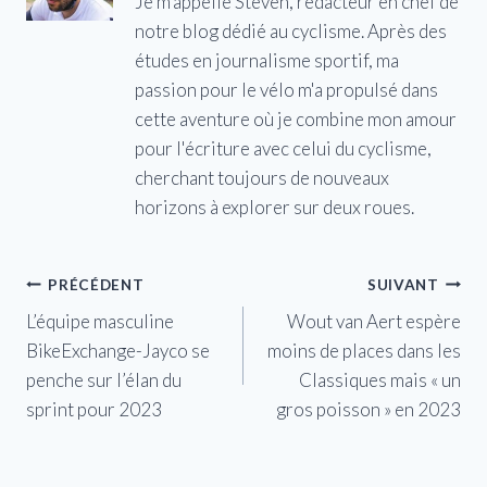
Je m'appelle Steven, rédacteur en chef de
notre blog dédié au cyclisme. Après des
études en journalisme sportif, ma
passion pour le vélo m'a propulsé dans
cette aventure où je combine mon amour
pour l'écriture avec celui du cyclisme,
cherchant toujours de nouveaux
horizons à explorer sur deux roues.
Navigation
PRÉCÉDENT
SUIVANT
L’équipe masculine
Wout van Aert espère
de
BikeExchange-Jayco se
moins de places dans les
l’article
penche sur l’élan du
Classiques mais « un
sprint pour 2023
gros poisson » en 2023