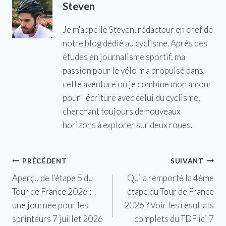
Steven
Je m'appelle Steven, rédacteur en chef de
notre blog dédié au cyclisme. Après des
études en journalisme sportif, ma
passion pour le vélo m'a propulsé dans
cette aventure où je combine mon amour
pour l'écriture avec celui du cyclisme,
cherchant toujours de nouveaux
horizons à explorer sur deux roues.
Navigation
PRÉCÉDENT
SUIVANT
Aperçu de l'étape 5 du
Qui a remporté la 4ème
de
Tour de France 2026 :
étape du Tour de France
l’article
une journée pour les
2026 ? Voir les résultats
sprinteurs 7 juillet 2026
complets du TDF ici 7