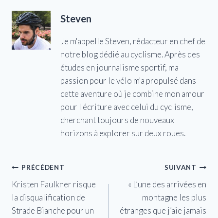
Steven
Je m'appelle Steven, rédacteur en chef de
notre blog dédié au cyclisme. Après des
études en journalisme sportif, ma
passion pour le vélo m'a propulsé dans
cette aventure où je combine mon amour
pour l'écriture avec celui du cyclisme,
cherchant toujours de nouveaux
horizons à explorer sur deux roues.
Navigation
PRÉCÉDENT
SUIVANT
Kristen Faulkner risque
« L’une des arrivées en
de
la disqualification de
montagne les plus
l’article
Strade Bianche pour un
étranges que j’aie jamais