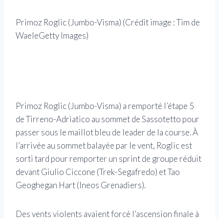
Primoz Roglic (Jumbo-Visma)
(Crédit image : Tim de
WaeleGetty Images)
Le l
5 de
Spor
Primoz Roglic (Jumbo-Visma) a remporté l’étape 5
de Tirreno-Adriatico au sommet de Sassotetto pour
passer sous le maillot bleu de leader de la course. À
l’arrivée au sommet balayée par le vent, Roglic est
sorti tard pour remporter un sprint de groupe réduit
devant Giulio Ciccone (Trek-Segafredo) et Tao
Geoghegan Hart (Ineos Grenadiers).
Des vents violents avaient forcé l’ascension finale à