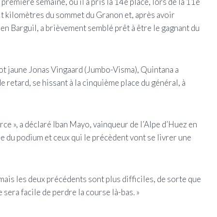
remière semaine, où il a pris la 14e place, lors de la 11e
uit kilomètres du sommet du Granon et, après avoir
n Barguil, a brièvement semblé prêt à être le gagnant du
illot jaune Jonas Vingaard (Jumbo-Visma), Quintana a
e retard, se hissant à la cinquième place du général, à
rce », a déclaré Iban Mayo, vainqueur de l’Alpe d’Huez en
oche du podium et ceux qui le précèdent vont se livrer une
, mais les deux précédents sont plus difficiles, de sorte que
e sera facile de perdre la course là-bas. »