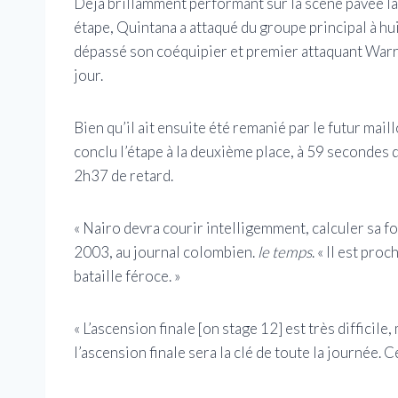
Déjà brillamment performant sur la scène pavée la p
étape, Quintana a attaqué du groupe principal à h
dépassé son coéquipier et premier attaquant Warre
jour.
Bien qu’il ait ensuite été remanié par le futur ma
conclu l’étape à la deuxième place, à 59 secondes d
2h37 de retard.
« Nairo devra courir intelligemment, calculer sa fo
2003, au journal colombien.
le temps
. « Il est pr
bataille féroce. »
« L’ascension finale [on stage 12] est très difficile
l’ascension finale sera la clé de toute la journée. C