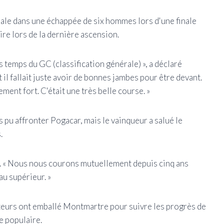
nale dans une échappée de six hommes lors d'une finale
ire lors de la dernière ascension.
es temps du GC (classification générale) », a déclaré
t il fallait juste avoir de bonnes jambes pour être devant.
ement fort. C'était une très belle course. »
 pu affronter Pogacar, mais le vainqueur a salué le
.
car. « Nous nous courons mutuellement depuis cinq ans
u supérieur. »
tateurs ont emballé Montmartre pour suivre les progrès de
e populaire.