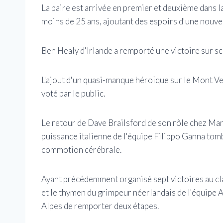
La paire est arrivée en premier et deuxième dans l
moins de 25 ans, ajoutant des espoirs d'une nouvell
Ben Healy d'Irlande a remporté une victoire sur sc
L'ajout d'un quasi-manque héroïque sur le Mont Ven
voté par le public.
Le retour de Dave Brailsford de son rôle chez Man
puissance italienne de l'équipe Filippo Ganna tomban
commotion cérébrale.
Ayant précédemment organisé sept victoires au cl
et le thymen du grimpeur néerlandais de l'équipe 
Alpes de remporter deux étapes.