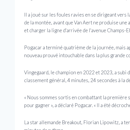
Il a joué sur les foules ravies en se dirigeant ver
de la montée, avant que Van Aert ne produise une
et charger la ligne d'arrivée de l'avenue Champs-E
Pogacar a terminé quatrième de la journée, mais ap
nouveau prouvé intouchable dans la plus grande c
Vingegaard, le champion en 2022 et 2023, a subi d
classement général, 4 minutes, 24 secondes à la dé
« Nous sommes sortis en combattant la première sema
pour gagner », a déclaré Pogacar. « Il a été décroc
La star allemande Breakout, Florian Lipowitz, a te