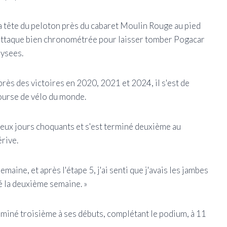
s la tête du peloton près du cabaret Moulin Rouge au pied
 attaque bien chronométrée pour laisser tomber Pogacar
lysees.
rès des victoires en 2020, 2021 et 2024, il s'est de
ourse de vélo du monde.
eux jours choquants et s'est terminé deuxième au
rive.
ine, et après l'étape 5, j'ai senti que j'avais les jambes
hé la deuxième semaine. »
rminé troisième à ses débuts, complétant le podium, à 11