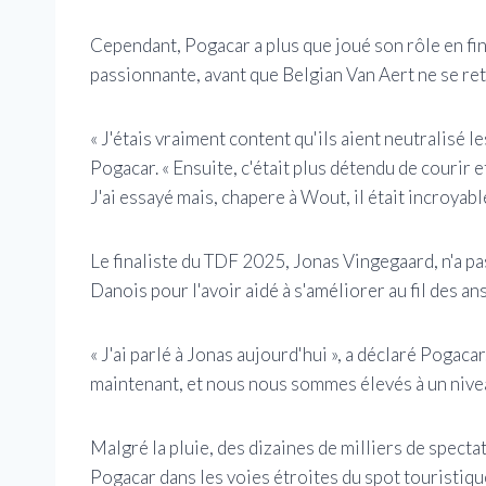
Cependant, Pogacar a plus que joué son rôle en fi
passionnante, avant que Belgian Van Aert ne se ret
« J'étais vraiment content qu'ils aient neutralisé l
Pogacar. « Ensuite, c'était plus détendu de courir e
J'ai essayé mais, chapere à Wout, il était incroyabl
Le finaliste du TDF 2025, Jonas Vingegaard, n'a pas
Danois pour l'avoir aidé à s'améliorer au fil des ans
« J'ai parlé à Jonas aujourd'hui », a déclaré Poga
maintenant, et nous nous sommes élevés à un nivea
Malgré la pluie, des dizaines de milliers de spec
Pogacar dans les voies étroites du spot touristiqu