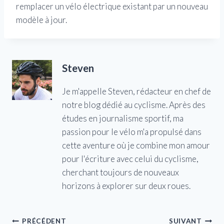
remplacer un vélo électrique existant par un nouveau
modèle à jour.
Steven
Je m'appelle Steven, rédacteur en chef de
notre blog dédié au cyclisme. Après des
études en journalisme sportif, ma
passion pour le vélo m'a propulsé dans
cette aventure où je combine mon amour
pour l'écriture avec celui du cyclisme,
cherchant toujours de nouveaux
horizons à explorer sur deux roues.
Navigation
PRÉCÉDENT
SUIVANT