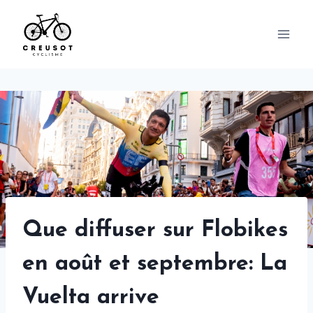
Skip
to
content
Que diffuser sur Flobikes
en août et septembre: La
Vuelta arrive