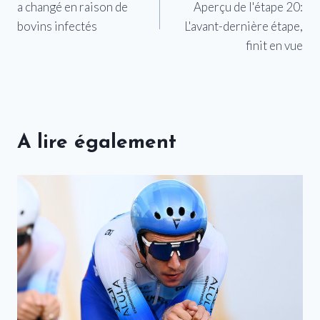
a changé en raison de
Aperçu de l'étape 20:
l’article
bovins infectés
L'avant-dernière étape,
finit en vue
A lire également