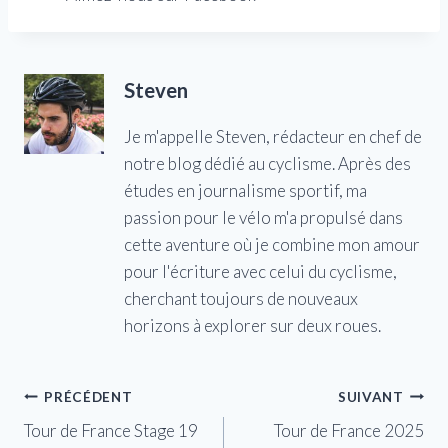
Steven
Je m'appelle Steven, rédacteur en chef de
notre blog dédié au cyclisme. Après des
études en journalisme sportif, ma
passion pour le vélo m'a propulsé dans
cette aventure où je combine mon amour
pour l'écriture avec celui du cyclisme,
cherchant toujours de nouveaux
horizons à explorer sur deux roues.
Navigation
PRÉCÉDENT
SUIVANT
Tour de France Stage 19
Tour de France 2025
de