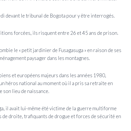
di devant le tribunal de Bogota pour y être interrogés.
tions forcées, ils risquent entre 26 et 45 ans de prison.
bie le « petit jardinier de Fusagasuga » en raison de ses
d'aménagement paysager dans les montagnes.
biens et européens majeurs dans les années 1980,
n héros national au moment où il a pris sa retraite en
e son lieu de naissance.
a, il avait lui-même été victime de la guerre multiforme
 de droite, trafiquants de drogue et forces de sécurité en