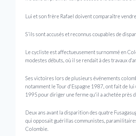
Lui et son frère Rafael doivent comparaître vendre
S’ils sont accusés et reconnus coupables de dispari
Le cycliste est affectueusement surnommé en Colom
modestes débuts, où il se rendait à des travaux 
Ses victoires lors de plusieurs événements colom
notamment le Tour d'Espagne 1987, ont fait de lui u
1995 pour diriger une ferme qu'il a achetée près d
Deux ans avant la disparition des quatre Fusagasug
qui opposait guérillas communistes, paramilitaires
Colombie.